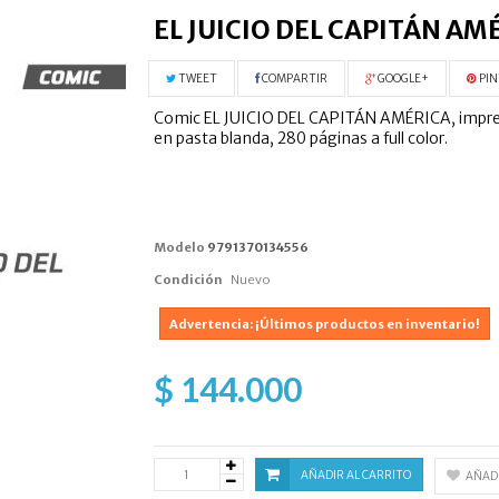
EL JUICIO DEL CAPITÁN AM
TWEET
COMPARTIR
GOOGLE+
PIN
Comic EL JUICIO DEL CAPITÁN AMÉRICA, impreso 
en pasta blanda, 280 páginas a full color.
Modelo
9791370134556
Condición
Nuevo
Advertencia: ¡Últimos productos en inventario!
$ 144.000
AÑADIR AL CARRITO
AÑADI