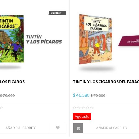
 LOS PICAROS
TINTIN Y LOS CIGARROS DEL FARA
$ 40.588
$ 70.000
$ 70.000
0
Comentario(s)
0
Co
Agotado
AÑADIR AL CARRITO
AÑADIR AL CARRITO