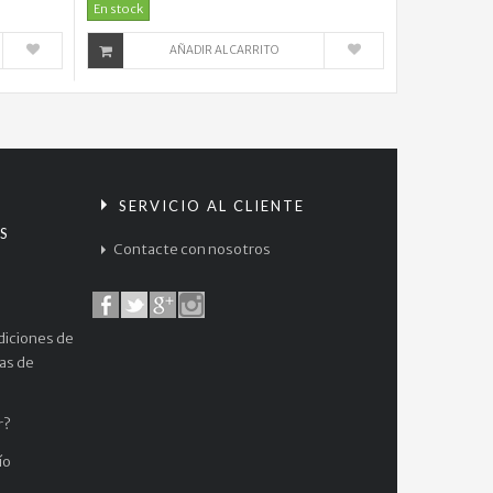
En stock
AÑADIR AL CARRITO
S
SERVICIO AL CLIENTE
S
Contacte con nosotros
diciones de
cas de
r?
ío