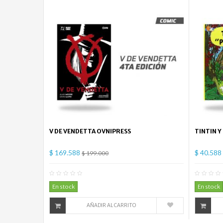
V DE VENDETTA OVNIPRESS
TINTIN Y
$ 169.588
$ 40.588
$ 199.000
0
Comentario(s)
En stock
En stock
AÑADIR AL CARRITO