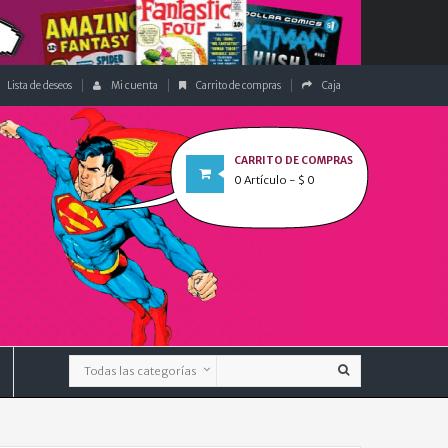
Lista de deseos
Mi cuenta
Carrito de compras
Caja
CARRITO DE COMPRAS
0
Artículo
- $ 0