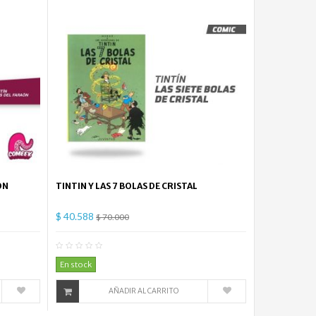
ON
TINTIN Y LAS 7 BOLAS DE CRISTAL
$ 40.588
$ 70.000
mentario(s)
0
Comentario(s)
En stock
AÑADIR AL CARRITO