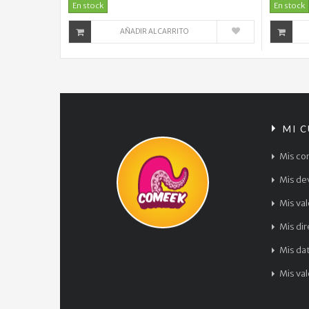
En stock
En stock
AÑADIR AL CARRITO
MI 
Mis co
Mis de
Mis va
Mis di
Mis da
Mis va