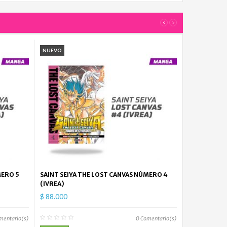
‹
›
NUEVO
MERO 5
SAINT SEIYA THE LOST CANVAS NÚMERO 4
(IVREA)
$ 88.000
mentario(s)
0
Comentario(s)