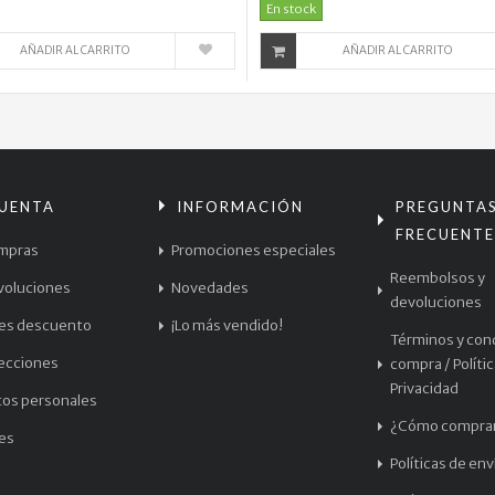
En stock
AÑADIR AL CARRITO
AÑADIR AL CARRITO
CUENTA
INFORMACIÓN
PREGUNTA
FRECUENTE
mpras
Promociones especiales
Reembolsos y
voluciones
Novedades
devoluciones
les descuento
¡Lo más vendido!
Términos y con
recciones
compra / Políti
Privacidad
tos personales
¿Cómo compra
les
Políticas de env