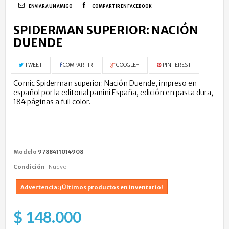
ENVIAR A UN AMIGO
COMPARTIR EN FACEBOOK
SPIDERMAN SUPERIOR: NACIÓN
DUENDE
TWEET
COMPARTIR
GOOGLE+
PINTEREST
Comic Spiderman superior: Nación Duende, impreso en
español por la editorial panini España, edición en pasta dura,
184 páginas a full color.
Modelo
9788411014908
Condición
Nuevo
Advertencia: ¡Últimos productos en inventario!
$ 148.000