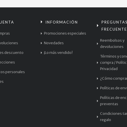
CUENTA
INFORMACIÓN
PREGUNTA
FRECUENTE
mpras
Promociones especiales
Reembolsos y
voluciones
Novedades
devoluciones
les descuento
¡Lo más vendido!
Términos y con
recciones
compra / Políti
Privacidad
tos personales
¿Cómo compra
les
Políticas de env
Políticas de en
preventas
Condiciones tar
regalo