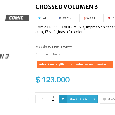
CROSSED VOLUMEN 3
TWEET
COMPARTIR
GOOGLE+
PIN
Comic CROSSED VOLUMEN 3, impreso en español p
dura, 176 páginas a full color.
Modelo
9788491670599
Condición
Nuevo
Advertencia: ¡Últimos productos en inventario!
$ 123.000
AÑADIR AL CARRITO
AÑADI