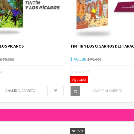
 LOS PICAROS
TINTIN Y LOS CIGARROS DEL FARA
$ 40.588
$ 70.000
$ 70.000
0
Comentario(s)
0
Co
Agotado
AÑADIR AL CARRITO
AÑADIR AL CARRITO
NUEVO