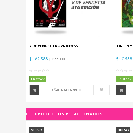
V DE VENDETTA OVNIPRESS
TINTIN Y
$ 169.588
$ 40.588
$ 199.000
0
Comentario(s)
En stock
En stock
AÑADIR AL CARRITO
PRODUCTOS RELACIONADOS
NUEVO
NUEVO