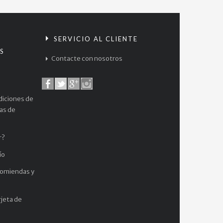
S
SERVICIO AL CLIENTE
S
Contacte con nosotros
diciones de
cas de
r?
ío
comiendas y
jeta de