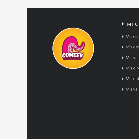
MI 
Mis co
Mis de
Mis va
Mis di
Mis da
Mis va