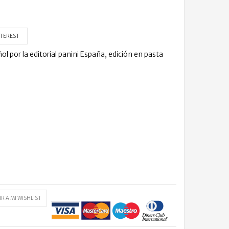
TEREST
or la editorial panini España, edición en pasta
R A MI WISHLIST