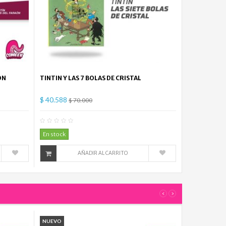
ON
TINTIN Y LAS 7 BOLAS DE CRISTAL
$ 40.588
$ 70.000
mentario(s)
0
Comentario(s)
En stock
AÑADIR AL CARRITO
‹
›
NUEVO