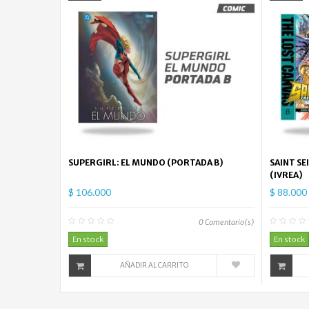
SUPERGIRL: EL MUNDO (PORTADA B)
SAINT SE
(IVREA)
$ 106.000
$ 88.000
0
Comentario(s)
En stock
En stock
AÑADIR AL CARRITO