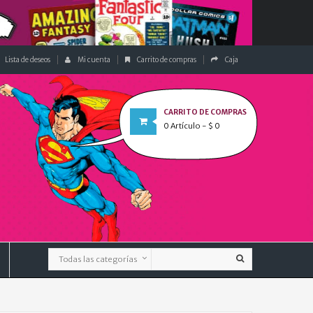
Lista de deseos
Mi cuenta
Carrito de compras
Caja
CARRITO DE COMPRAS
0
Artículo
- $ 0