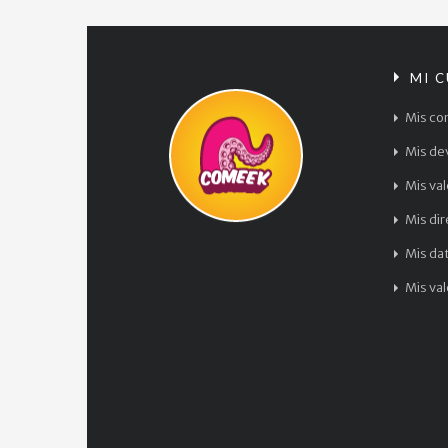
MI 
Mis co
Mis de
Mis va
Mis di
Mis da
Mis va