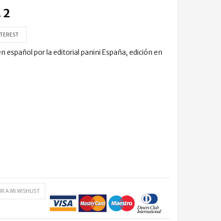
 2
TEREST
spañol por la editorial panini España, edición en
R A MI WISHLIST