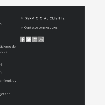
S
SERVICIO AL CLIENTE
S
Contacte con nosotros
diciones de
cas de
r?
ío
comiendas y
jeta de