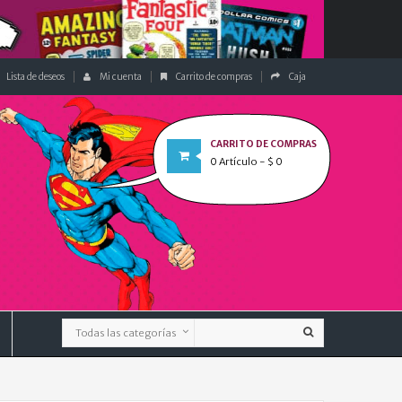
Lista de deseos
Mi cuenta
Carrito de compras
Caja
CARRITO DE COMPRAS
0
Artículo
- $ 0