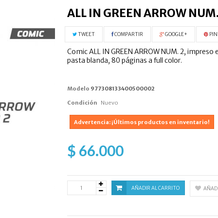
ALL IN GREEN ARROW NUM.
TWEET
COMPARTIR
GOOGLE+
PIN
Comic ALL IN GREEN ARROW NUM. 2, impreso en e
pasta blanda, 80 páginas a full color.
Modelo
977308133400500002
Condición
Nuevo
Advertencia: ¡Últimos productos en inventario!
$ 66.000
AÑADIR AL CARRITO
AÑADI