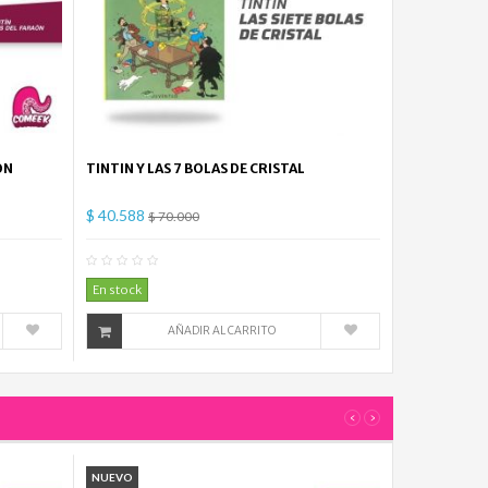
ON
TINTIN Y LAS 7 BOLAS DE CRISTAL
$ 40.588
$ 70.000
mentario(s)
0
Comentario(s)
En stock
AÑADIR AL CARRITO
‹
›
NUEVO