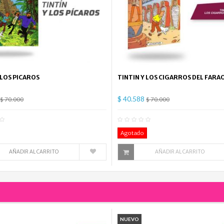
 LOS PICAROS
TINTIN Y LOS CIGARROS DEL FARA
$ 40.588
$ 70.000
$ 70.000
0
Comentario(s)
0
Co
Agotado
AÑADIR AL CARRITO
AÑADIR AL CARRITO
NUEVO