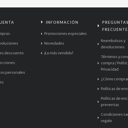
CUENTA
INFORMACIÓN
PREGUNTA
FRECUENTE
mpras
Promociones especiales
Reembolsos y
voluciones
Novedades
devoluciones
les descuento
¡Lo más vendido!
Términos y con
recciones
compra / Políti
Privacidad
tos personales
¿Cómo compra
les
Políticas de env
Políticas de en
preventas
Condiciones tar
regalo