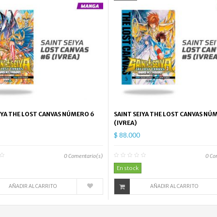
IYA THE LOST CANVAS NÚMERO 6
SAINT SEIYA THE LOST CANVAS NÚ
(IVREA)
$ 88.000
0
Comentario(s)
0
Co
En stock
AÑADIR AL CARRITO
AÑADIR AL CARRITO