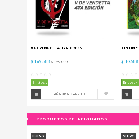
V DE VENDETTA OVNIPRESS
TINTIN Y
$ 169.588
$ 40.588
$ 199.000
0
Comentario(s)
En stock
En stock
AÑADIR AL CARRITO
PRODUCTOS RELACIONADOS
NUEVO
NUEVO