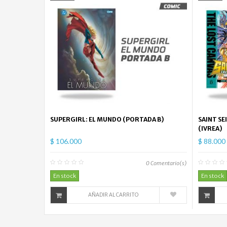
SUPERGIRL: EL MUNDO (PORTADA B)
SAINT SE
(IVREA)
$ 106.000
$ 88.000
0
Comentario(s)
En stock
En stock
AÑADIR AL CARRITO