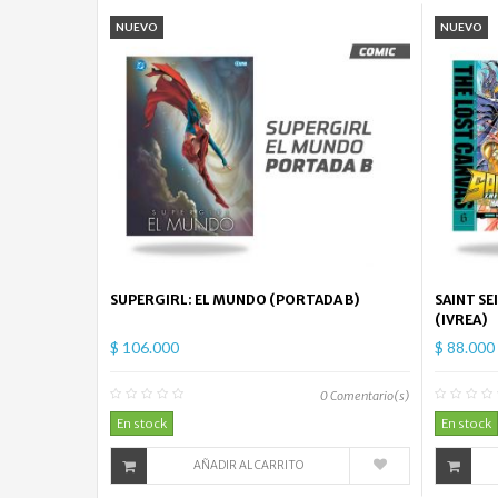
NUEVO
NUEVO
SUPERGIRL: EL MUNDO (PORTADA B)
SAINT SE
(IVREA)
$ 106.000
$ 88.000
0
Comentario(s)
En stock
En stock
AÑADIR AL CARRITO