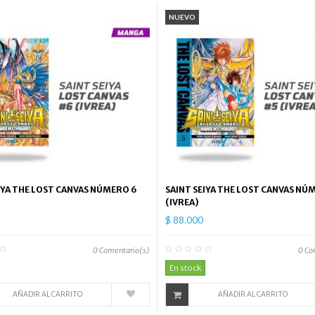
NUEVO
IYA THE LOST CANVAS NÚMERO 6
SAINT SEIYA THE LOST CANVAS NÚ
(IVREA)
$ 88.000
0
Comentario(s)
0
Co
En stock
AÑADIR AL CARRITO
AÑADIR AL CARRITO