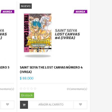
NUEVO
MERO 5
SAINT SEIYA THE LOST CANVAS NÚMERO 4
(IVREA)
$ 88.000
mentario(s)
0
Comentario(s)
En stock
AÑADIR AL CARRITO