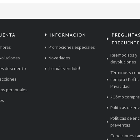
CUENTA
INFORMACIÓN
PREGUNTA
FRECUENTE
mpras
Promociones especiales
Reembolsos y
voluciones
Novedades
devoluciones
les descuento
¡Lo más vendido!
Términos y con
recciones
compra / Políti
Privacidad
tos personales
¿Cómo compra
les
Políticas de env
Políticas de en
preventas
Condiciones tar