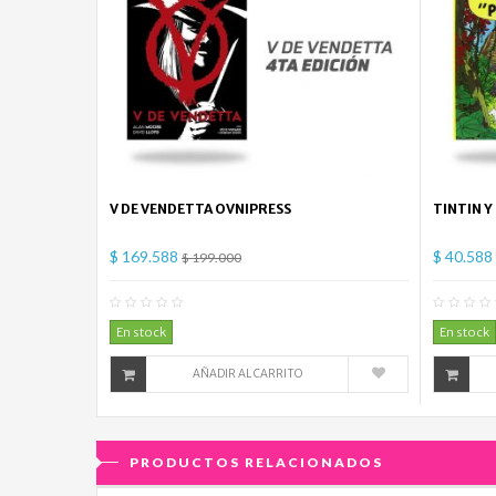
V DE VENDETTA OVNIPRESS
TINTIN Y
$ 169.588
$ 40.588
$ 199.000
0
Comentario(s)
En stock
En stock
AÑADIR AL CARRITO
PRODUCTOS RELACIONADOS