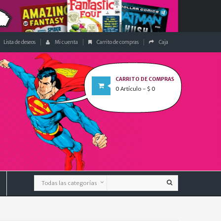
Lista de deseos
Mi cuenta
Carrito de compras
Caja
CARRITO DE COMPRAS
0
Artículo
- $ 0