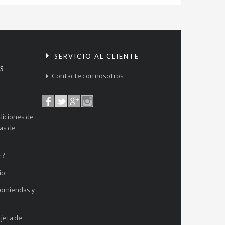
S
SERVICIO AL CLIENTE
S
Contacte con nosotros
diciones de
cas de
r?
ío
comiendas y
jeta de