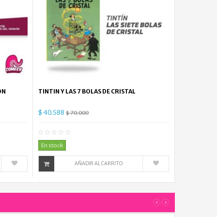
ON
TINTIN Y LAS 7 BOLAS DE CRISTAL
$ 40.588
$ 70.000
mentario(s)
0
Comentario(s)
En stock
AÑADIR AL CARRITO
‹
›