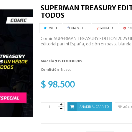
SUPERMAN TREASURY EDIT
TODOS
TWEET
COMPARTIR
GOOGLE+
PIN
Comic SUPERMAN TREASURY EDITION 2025 UN 
editorial panini España, edición en pasta blanda,
Modelo
9791370130909
Condición
Nuevo
$ 98.500
AÑADIR AL CARRITO
AÑADI