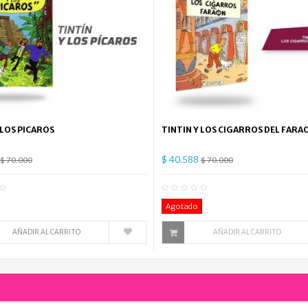
 LOS PICAROS
TINTIN Y LOS CIGARROS DEL FARA
$ 40.588
$ 70.000
$ 70.000
0
Comentario(s)
0
Co
Agotado
AÑADIR AL CARRITO
AÑADIR AL CARRITO