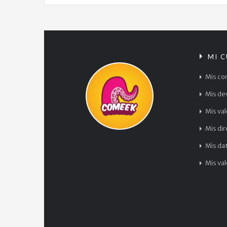
MI 
Mis co
Mis de
Mis va
Mis di
Mis da
Mis va