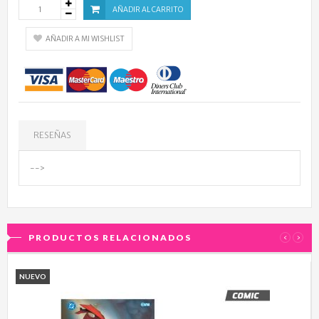
AÑADIR AL CARRITO
AÑADIR A MI WISHLIST
RESEÑAS
-->
PRODUCTOS RELACIONADOS
‹
›
NUEVO