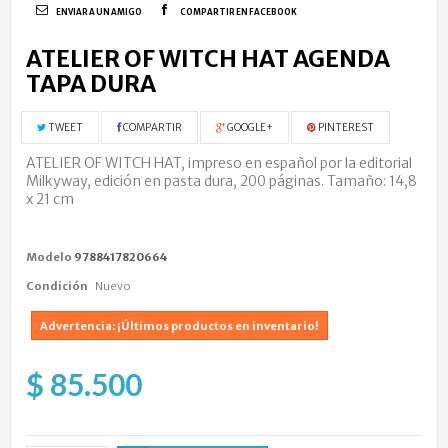
ENVIAR A UN AMIGO
COMPARTIR EN FACEBOOK
ATELIER OF WITCH HAT AGENDA
TAPA DURA
TWEET
COMPARTIR
GOOGLE+
PINTEREST
ATELIER OF WITCH HAT, impreso en español por la editorial
Milkyway, edición en pasta dura, 200 páginas.
Tamaño: 14,8
x 21 cm
Modelo
9788417820664
Condición
Nuevo
Advertencia: ¡Últimos productos en inventario!
$ 85.500