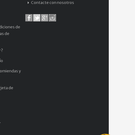
Contacte con nosotros
diciones de
cas de
r?
ío
comiendas y
jeta de
.