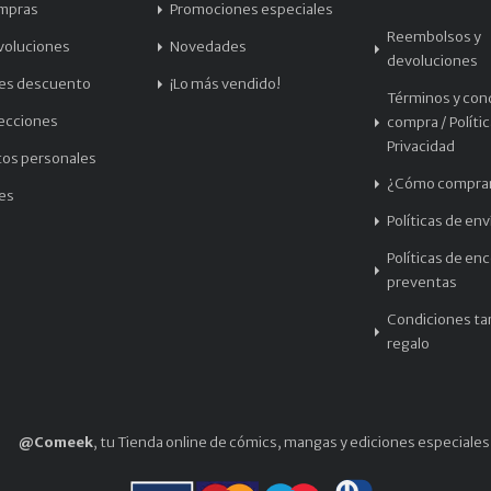
mpras
Promociones especiales
Reembolsos y
voluciones
Novedades
devoluciones
les descuento
¡Lo más vendido!
Términos y con
recciones
compra / Políti
Privacidad
tos personales
¿Cómo compra
les
Políticas de env
Políticas de en
preventas
Condiciones tar
regalo
@Comeek
, tu Tienda online de cómics, mangas y ediciones especiales