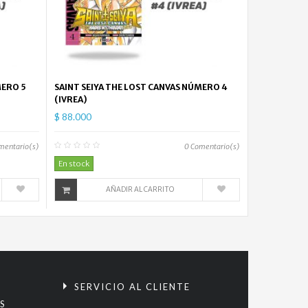
MERO 5
SAINT SEIYA THE LOST CANVAS NÚMERO 4
(IVREA)
$ 88.000
mentario(s)
0
Comentario(s)
En stock
AÑADIR AL CARRITO
S
SERVICIO AL CLIENTE
S