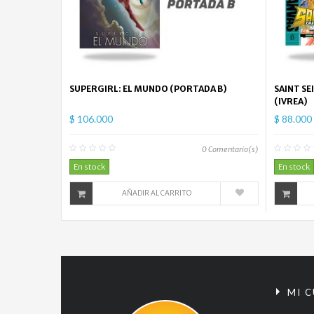
SUPERGIRL: EL MUNDO (PORTADA B)
SAINT SE
(IVREA)
$ 106.000
$ 88.000
0
Comentario(s)
En stock
En stock
AÑADIR AL CARRITO
MI 