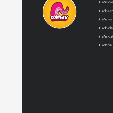
Mis co
Mis de
Mis va
Mis di
Mis da
Mis va