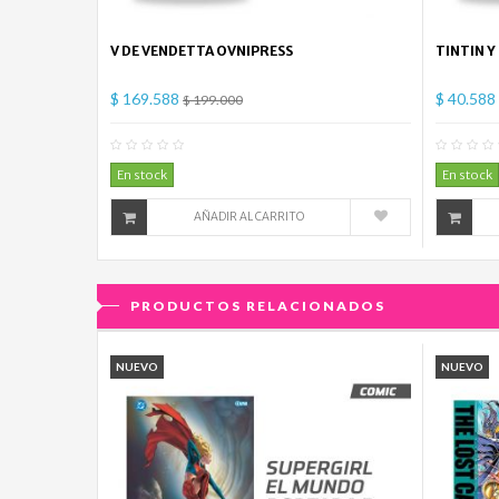
V DE VENDETTA OVNIPRESS
TINTIN Y
$ 169.588
$ 40.588
$ 199.000
0
Comentario(s)
En stock
En stock
AÑADIR AL CARRITO
PRODUCTOS RELACIONADOS
NUEVO
NUEVO