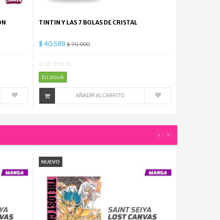
ON
TINTIN Y LAS 7 BOLAS DE CRISTAL
$ 40.588
$ 70.000
mentario(s)
0
Comentario(s)
En stock
AÑADIR AL CARRITO
‹
›
NUEVO