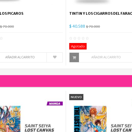
 LOS PICAROS
TINTIN Y LOS CIGARROS DEL FARA
$ 40.588
$ 70.000
$ 70.000
0
Comentario(s)
0
Co
Agotado
AÑADIR AL CARRITO
AÑADIR AL CARRITO
NUEVO