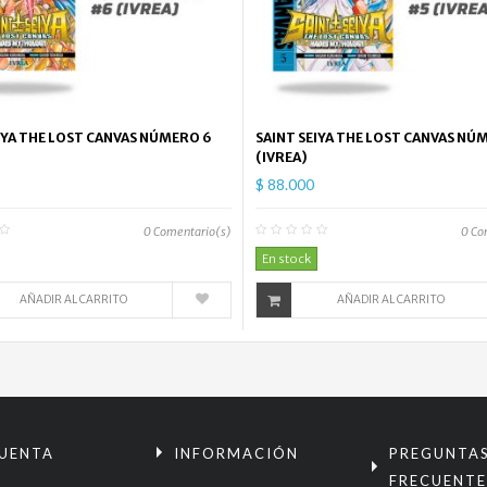
IYA THE LOST CANVAS NÚMERO 6
SAINT SEIYA THE LOST CANVAS NÚ
(IVREA)
$ 88.000
0
Comentario(s)
0
Co
En stock
AÑADIR AL CARRITO
AÑADIR AL CARRITO
CUENTA
INFORMACIÓN
PREGUNTA
FRECUENTE