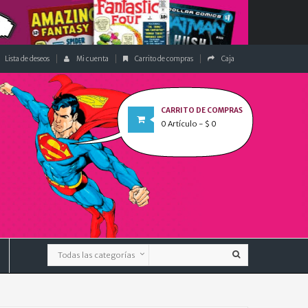
Lista de deseos
Mi cuenta
Carrito de compras
Caja
CARRITO DE COMPRAS
0
Artículo
- $ 0