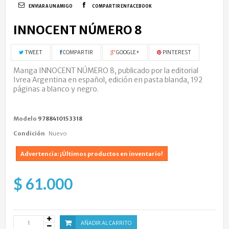
ENVIAR A UN AMIGO
COMPARTIR EN FACEBOOK
INNOCENT NÚMERO 8
TWEET
COMPARTIR
GOOGLE+
PINTEREST
Manga INNOCENT NÚMERO 8, publicado por la editorial
Ivrea Argentina en español, edición en pasta blanda, 192
páginas a blanco y negro.
Modelo
9788410153318
Condición
Nuevo
Advertencia: ¡Últimos productos en inventario!
$ 61.000
AÑADIR AL CARRITO