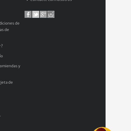
diciones de
cas de
r?
ío
comiendas y
jeta de
.