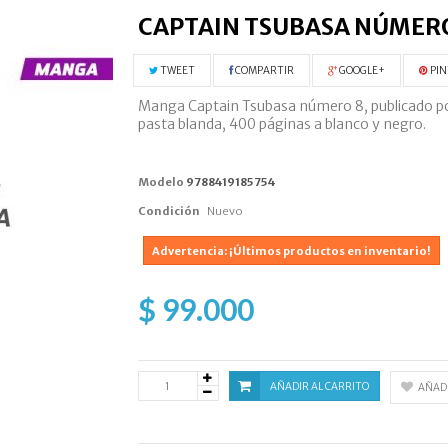
CAPTAIN TSUBASA NÚMER
TWEET
COMPARTIR
GOOGLE+
PIN
Manga Captain Tsubasa número 8, publicado por 
pasta blanda, 400 páginas a blanco y negro.
Modelo
9788419185754
Condición
Nuevo
Advertencia: ¡Últimos productos en inventario!
$ 99.000
AÑADIR AL CARRITO
AÑADI