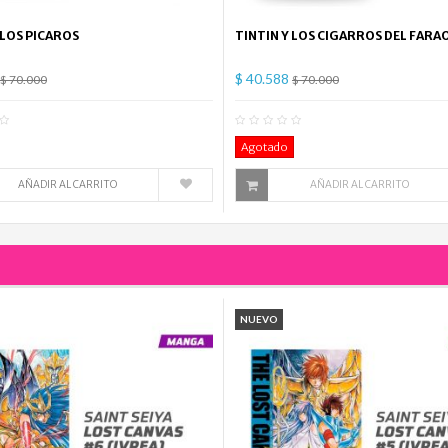
 LOS PICAROS
TINTIN Y LOS CIGARROS DEL FARA
$ 40.588
$ 70.000
$ 70.000
0
Comentario(s)
0
Co
Agotado
AÑADIR AL CARRITO
AÑADIR AL CARRITO
NUEVO