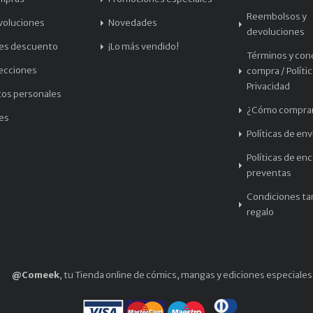
Reembolsos y
voluciones
Novedades
devoluciones
les descuento
¡Lo más vendido!
Términos y con
recciones
compra / Políti
Privacidad
tos personales
¿Cómo compra
les
Políticas de env
Políticas de en
preventas
Condiciones tar
regalo
@Comeek
, tu Tienda online de cómics, mangas y ediciones especiales