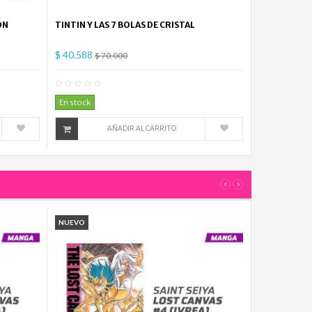
ON
TINTIN Y LAS 7 BOLAS DE CRISTAL
$ 40.588
$ 70.000
mentario(s)
0
Comentario(s)
En stock
AÑADIR AL CARRITO
‹
›
NUEVO