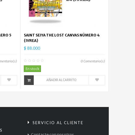
MERO 5
SAINT SEIYA THE LOST CANVAS NÚMERO 4
(IVREA)
$ 88.000
mentario(s)
0
Comentario(s)
En stock
AÑADIR AL CARRITO
S
SERVICIO AL CLIENTE
S
Contacte con nosotros