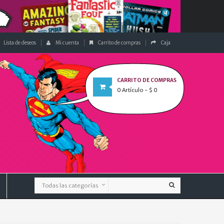
Lista de deseos
Mi cuenta
Carrito de compras
Caja
CARRITO DE COMPRAS
0
Artículo
- $ 0