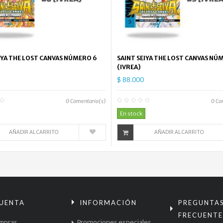
IYA THE LOST CANVAS NÚMERO 6
SAINT SEIYA THE LOST CANVAS NÚ
(IVREA)
$ 88.000
0
Comentario(s)
0
Co
En stock
AÑADIR AL CARRITO
AÑADIR AL CARRITO
CUENTA
INFORMACIÓN
PREGUNTA
FRECUENTE
mpras
Promociones especiales