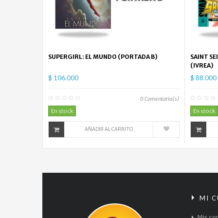
SUPERGIRL: EL MUNDO (PORTADA B)
SAINT SE
(IVREA)
$ 106.000
$ 88.000
0
Comentario(s)
En stock
En stock
AÑADIR AL CARRITO
MI 
Mis co