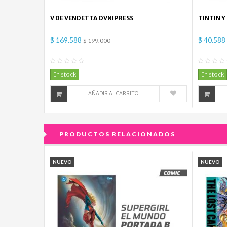
V DE VENDETTA OVNIPRESS
TINTIN Y
$ 169.588
$ 40.588
$ 199.000
0
Comentario(s)
En stock
En stock
AÑADIR AL CARRITO
PRODUCTOS RELACIONADOS
NUEVO
NUEVO