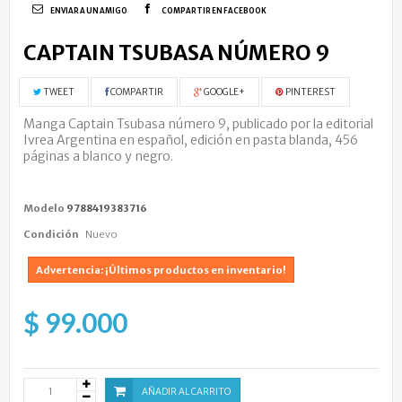
ENVIAR A UN AMIGO
COMPARTIR EN FACEBOOK
CAPTAIN TSUBASA NÚMERO 9
TWEET
COMPARTIR
GOOGLE+
PINTEREST
Manga Captain Tsubasa número 9, publicado por la editorial
Ivrea Argentina en español, edición en pasta blanda, 456
páginas a blanco y negro.
Modelo
9788419383716
Condición
Nuevo
Advertencia: ¡Últimos productos en inventario!
$ 99.000
AÑADIR AL CARRITO