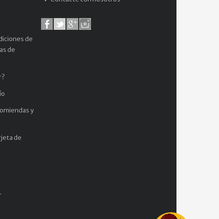
diciones de
cas de
r?
ío
comiendas y
jeta de
.