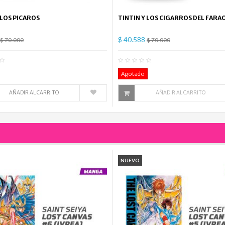
 LOS PICAROS
TINTIN Y LOS CIGARROS DEL FARA
$ 40.588
$ 70.000
$ 70.000
0
Comentario(s)
0
Co
Agotado
AÑADIR AL CARRITO
AÑADIR AL CARRITO
NUEVO