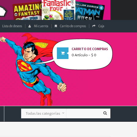
Lista de deseos
Mi cuenta
Carrito de compras
Caja
CARRITO DE COMPRAS
0
Artículo
- $ 0