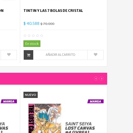
ON
TINTIN Y LAS 7 BOLAS DE CRISTAL
$ 40.588
$ 70.000
mentario(s)
0
Comentario(s)
En stock
AÑADIR AL CARRITO
‹
›
NUEVO