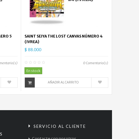
MERO 5
SAINT SEIYA THE LOST CANVAS NÚMERO 4
(IVREA)
$ 88.000
mentario(s)
0
Comentario(s)
En stock
AÑADIR AL CARRITO
S
SERVICIO AL CLIENTE
S
Contacte con nosotros