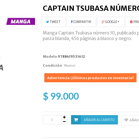
CAPTAIN TSUBASA NÚMERO
TWEET
COMPARTIR
GOOGLE+
PIN
Manga Captain Tsubasa número 10, publicado por
pasta blanda, 456 páginas a blanco y negro.
Modelo
9788419531612
Condición
Nuevo
Advertencia: ¡Últimos productos en inventario!
$ 99.000
AÑADIR AL CARRITO
AÑADI