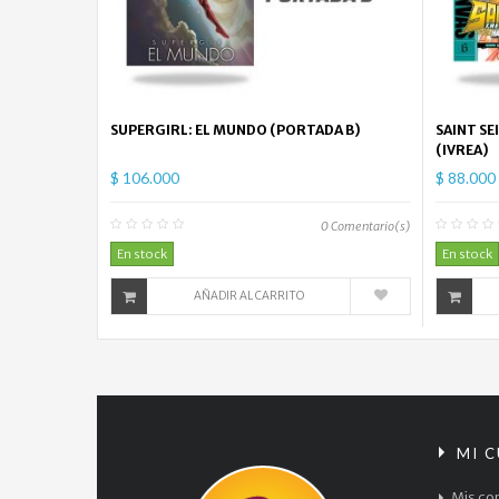
SUPERGIRL: EL MUNDO (PORTADA B)
SAINT SE
(IVREA)
$ 106.000
$ 88.000
0
Comentario(s)
En stock
En stock
AÑADIR AL CARRITO
MI 
Mis co