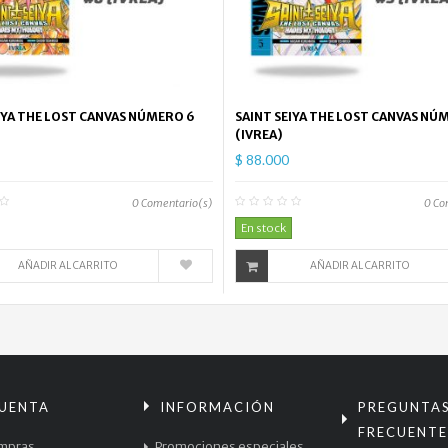
IYA THE LOST CANVAS NÚMERO 6
SAINT SEIYA THE LOST CANVAS NÚ
(IVREA)
$ 88.000
0
Comentario(s)
0
Co
En stock
AÑADIR AL CARRITO
AÑADIR AL CARRITO
CUENTA
INFORMACIÓN
PREGUNTA
FRECUENTE
mpras
Promociones especiales