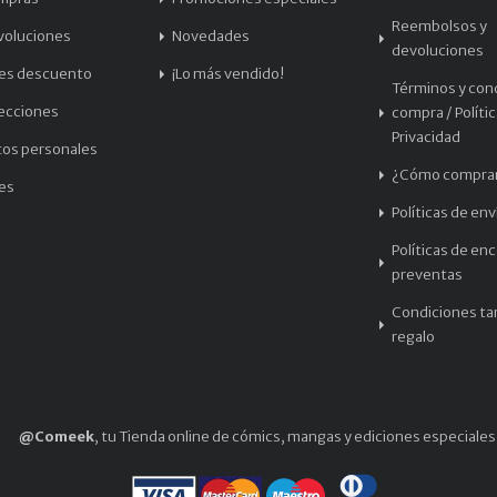
Reembolsos y
voluciones
Novedades
devoluciones
les descuento
¡Lo más vendido!
Términos y con
recciones
compra / Políti
Privacidad
tos personales
¿Cómo compra
les
Políticas de env
Políticas de en
preventas
Condiciones tar
regalo
@Comeek
, tu Tienda online de cómics, mangas y ediciones especiales