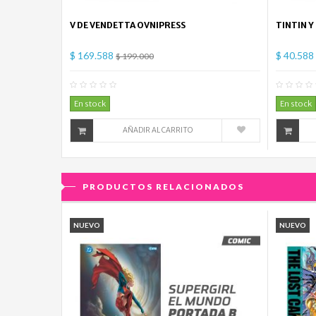
V DE VENDETTA OVNIPRESS
TINTIN Y
$ 169.588
$ 40.588
$ 199.000
0
Comentario(s)
En stock
En stock
AÑADIR AL CARRITO
PRODUCTOS RELACIONADOS
NUEVO
NUEVO