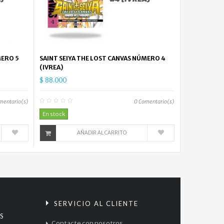
MERO 5
SAINT SEIYA THE LOST CANVAS NÚMERO 4
(IVREA)
$ 88.000
mentario(s)
0
Comentario(s)
En stock
AÑADIR AL CARRITO
S
SERVICIO AL CLIENTE
S
Contacte con nosotros