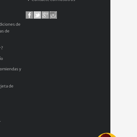
diciones de
cas de
r?
ío
comiendas y
jeta de
.