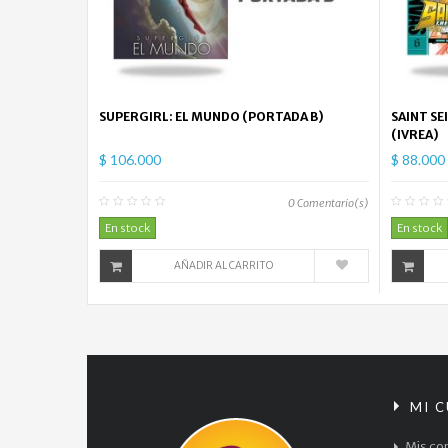
SUPERGIRL: EL MUNDO (PORTADA B)
SAINT SE
(IVREA)
$ 106.000
$ 88.000
0
Comentario(s)
En stock
En stock
AÑADIR AL CARRITO
MI 
Mis co