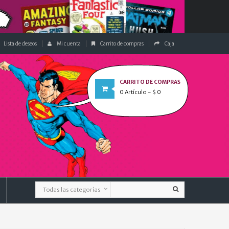
Lista de deseos
Mi cuenta
Carrito de compras
Caja
CARRITO DE COMPRAS
0
Artículo
- $ 0