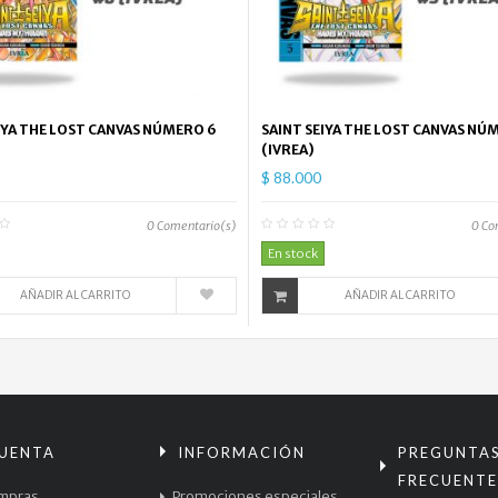
IYA THE LOST CANVAS NÚMERO 6
SAINT SEIYA THE LOST CANVAS NÚ
(IVREA)
$ 88.000
0
Comentario(s)
0
Co
En stock
AÑADIR AL CARRITO
AÑADIR AL CARRITO
CUENTA
INFORMACIÓN
PREGUNTA
FRECUENTE
mpras
Promociones especiales