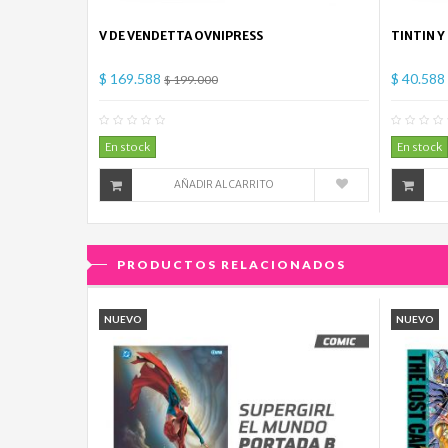
V DE VENDETTA OVNIPRESS
TINTIN Y
$ 169.588
$ 40.588
$ 199.000
0
Comentario(s)
En stock
En stock
AÑADIR AL CARRITO
PRODUCTOS RELACIONADOS
NUEVO
NUEVO