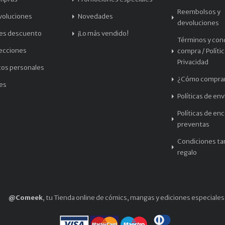
Reembolsos y
voluciones
Novedades
devoluciones
les descuento
¡Lo más vendido!
Términos y con
recciones
compra / Políti
Privacidad
tos personales
¿Cómo compra
les
Políticas de env
Políticas de en
preventas
Condiciones tar
regalo
@Comeek
, tu Tienda online de cómics, mangas y ediciones especiales