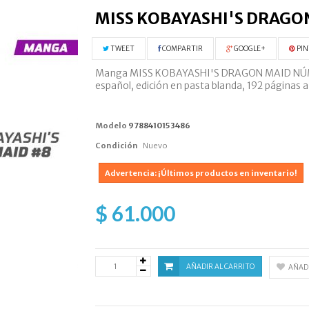
MISS KOBAYASHI'S DRAGO
TWEET
COMPARTIR
GOOGLE+
PIN
Manga MISS KOBAYASHI'S DRAGON MAID NÚMERO 
español, edición en pasta blanda, 192 páginas a
Modelo
9788410153486
Condición
Nuevo
Advertencia: ¡Últimos productos en inventario!
$ 61.000
AÑADIR AL CARRITO
AÑADI