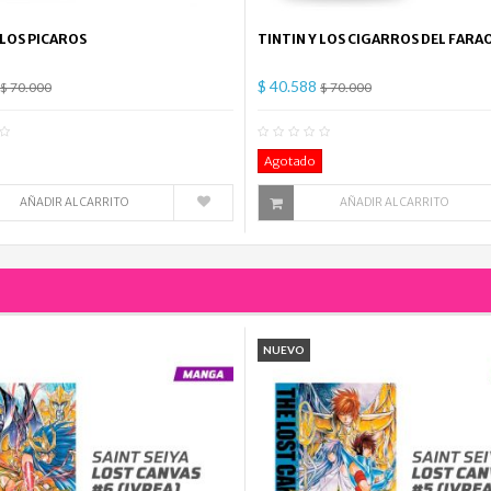
 LOS PICAROS
TINTIN Y LOS CIGARROS DEL FARA
$ 40.588
$ 70.000
$ 70.000
0
Comentario(s)
0
Co
Agotado
AÑADIR AL CARRITO
AÑADIR AL CARRITO
NUEVO