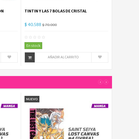
ON
TINTIN Y LAS 7 BOLAS DE CRISTAL
$ 40.588
$ 70.000
mentario(s)
0
Comentario(s)
En stock
AÑADIR AL CARRITO
‹
›
NUEVO