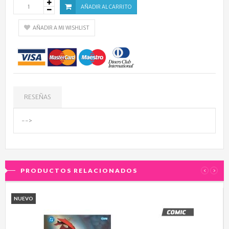
AÑADIR AL CARRITO
AÑADIR A MI WISHLIST
RESEÑAS
-->
PRODUCTOS RELACIONADOS
‹
›
NUEVO