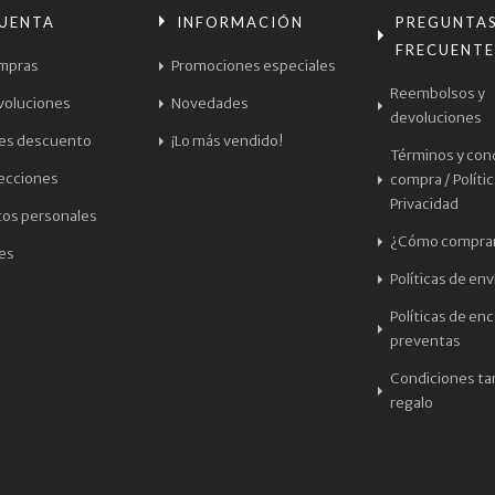
CUENTA
INFORMACIÓN
PREGUNTA
FRECUENTE
mpras
Promociones especiales
Reembolsos y
voluciones
Novedades
devoluciones
les descuento
¡Lo más vendido!
Términos y con
recciones
compra / Políti
Privacidad
tos personales
¿Cómo compra
les
Políticas de env
Políticas de en
preventas
Condiciones tar
regalo