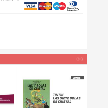
R A MI WISHLIST
‹
›