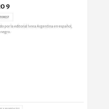
O 9
TEREST
or la editorial Ivrea Argentina en español,
 negro.