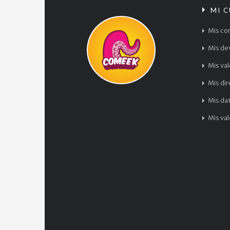
MI 
Mis co
Mis de
Mis va
Mis di
Mis da
Mis va