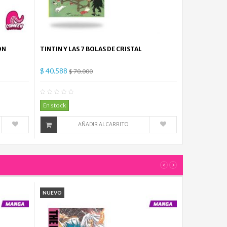
ON
TINTIN Y LAS 7 BOLAS DE CRISTAL
$ 40.588
$ 70.000
mentario(s)
0
Comentario(s)
En stock
AÑADIR AL CARRITO
‹
›
NUEVO