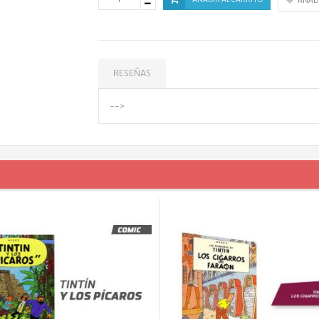
AÑADI
RESEÑAS
-->