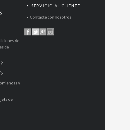
S
SERVICIO AL CLIENTE
S
Contacte con nosotros
diciones de
cas de
r?
ío
comiendas y
jeta de