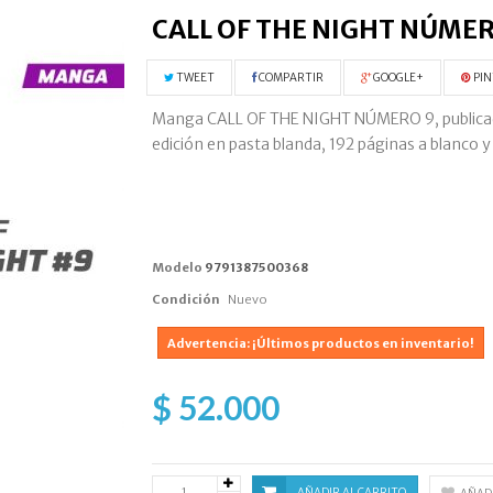
CALL OF THE NIGHT NÚMER
TWEET
COMPARTIR
GOOGLE+
PIN
Manga CALL OF THE NIGHT NÚMERO 9, publicado p
edición en pasta blanda, 192 páginas a blanco y
Modelo
9791387500368
Condición
Nuevo
Advertencia: ¡Últimos productos en inventario!
$ 52.000
AÑADIR AL CARRITO