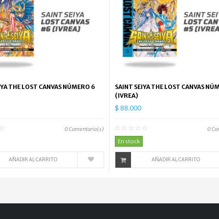
IYA THE LOST CANVAS NÚMERO 6
SAINT SEIYA THE LOST CANVAS NÚ
(IVREA)
$ 88.000
0
Comentario(s)
0
Co
En stock
AÑADIR AL CARRITO
AÑADIR AL CARRITO