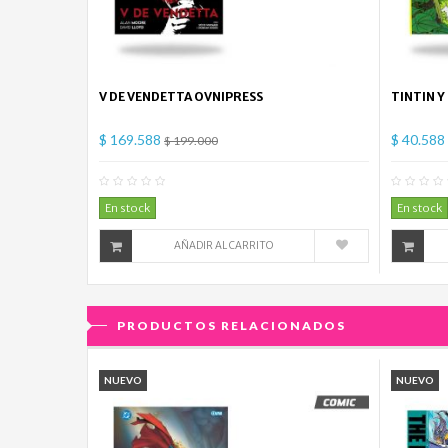
V DE VENDETTA OVNIPRESS
TINTIN Y
$ 169.588
$ 40.588
$ 199.000
0
Comentario(s)
En stock
En stock
AÑADIR AL CARRITO
PRODUCTOS RELACIONADOS
NUEVO
NUEVO