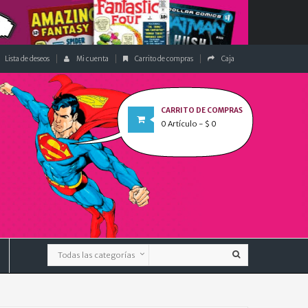
Lista de deseos
Mi cuenta
Carrito de compras
Caja
CARRITO DE COMPRAS
0
Artículo
- $ 0