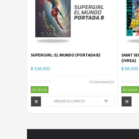
SUPERGIRL: EL MUNDO (PORTADA B)
SAINT SE
(IVREA)
$ 106.000
$ 88.000
0
Comentario(s)
En stock
En stock
AÑADIR AL CARRITO