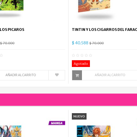
 LOS PICAROS
TINTIN Y LOS CIGARROS DEL FARA
$ 40.588
$ 70.000
$ 70.000
0
Comentario(s)
0
Co
Agotado
AÑADIR AL CARRITO
AÑADIR AL CARRITO
NUEVO