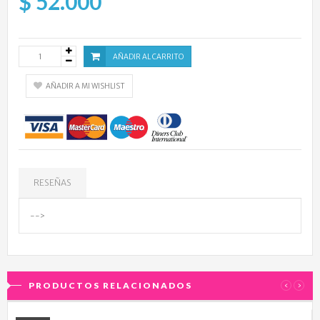
$ 52.000
AÑADIR AL CARRITO
AÑADIR A MI WISHLIST
RESEÑAS
-->
PRODUCTOS RELACIONADOS
‹
›