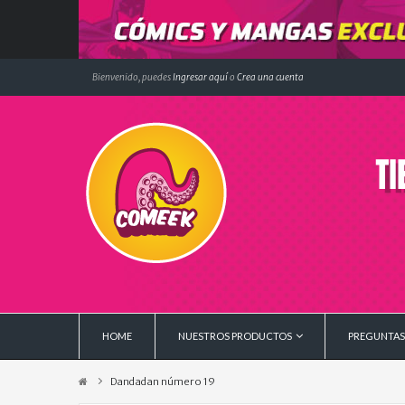
Bienvenido, puedes
Ingresar aquí
o
Crea una cuenta
HOME
NUESTROS PRODUCTOS
PREGUNTAS
Dandadan número 19