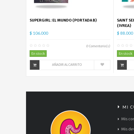
SUPERGIRL: EL MUNDO (PORTADA B)
SAINT SE
(IVREA)
$ 106.000
$ 88.000
0
Comentario(s)
En stock
En stock
AÑADIR AL CARRITO
MI 
Mis co
Mis de