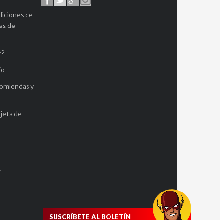
diciones de
cas de
r?
ío
comiendas y
jeta de
.
SUSCRÍBETE AL BOLETÍN