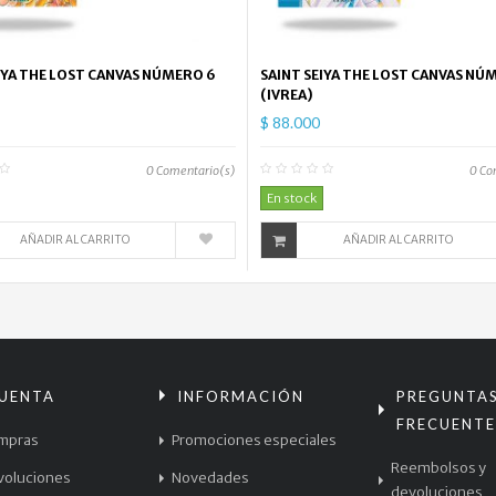
IYA THE LOST CANVAS NÚMERO 6
SAINT SEIYA THE LOST CANVAS NÚ
(IVREA)
$ 88.000
0
Comentario(s)
0
Co
En stock
AÑADIR AL CARRITO
AÑADIR AL CARRITO
CUENTA
INFORMACIÓN
PREGUNTA
FRECUENTE
mpras
Promociones especiales
Reembolsos y
voluciones
Novedades
devoluciones