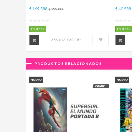
$ 169.588
$ 40.588
$ 199.000
0
Comentario(s)
En stock
En stock
AÑADIR AL CARRITO
PRODUCTOS RELACIONADOS
NUEVO
NUEVO