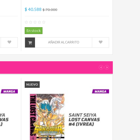
$ 40.588
$ 70.000
mentario(s)
0
Comentario(s)
En stock
AÑADIR AL CARRITO
‹
›
NUEVO