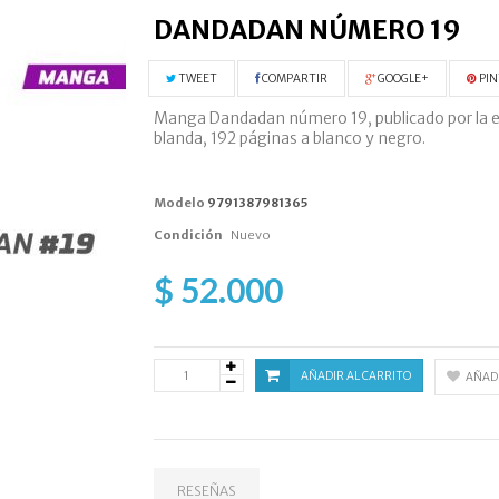
DANDADAN NÚMERO 19
TWEET
COMPARTIR
GOOGLE+
PIN
Manga Dandadan número 19, publicado por la edi
blanda, 192 páginas a blanco y negro.
Modelo
9791387981365
Condición
Nuevo
$ 52.000
AÑADIR AL CARRITO
AÑADI
RESEÑAS