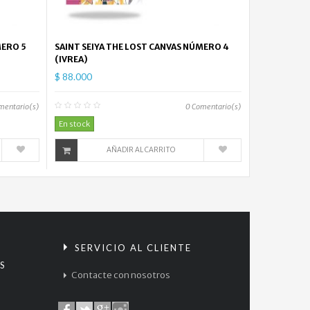
MERO 5
SAINT SEIYA THE LOST CANVAS NÚMERO 4
(IVREA)
$ 88.000
mentario(s)
0
Comentario(s)
En stock
AÑADIR AL CARRITO
S
SERVICIO AL CLIENTE
S
Contacte con nosotros