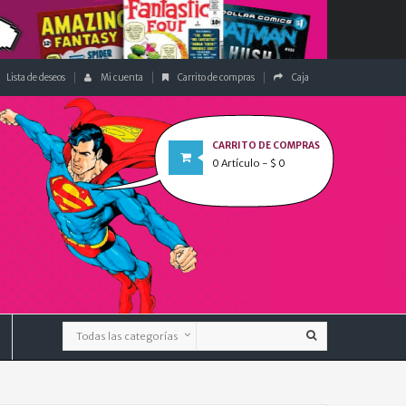
Lista de deseos
Mi cuenta
Carrito de compras
Caja
CARRITO DE COMPRAS
0
Artículo
- $ 0