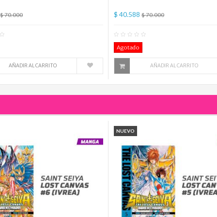
$ 40.588
$ 70.000
$ 70.000
0
Comentario(s)
0
Co
Agotado
AÑADIR AL CARRITO
AÑADIR AL CARRITO
NUEVO