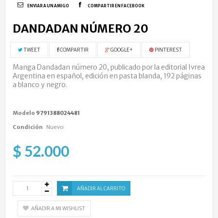
ENVIAR A UN AMIGO
COMPARTIR EN FACEBOOK
DANDADAN NÚMERO 20
TWEET
COMPARTIR
GOOGLE+
PINTEREST
Manga Dandadan número 20, publicado por la editorial Ivrea
Argentina en español, edición en pasta blanda, 192 páginas
a blanco y negro.
Modelo
9791388024481
Condición
Nuevo
$ 52.000
AÑADIR AL CARRITO
AÑADIR A MI WISHLIST