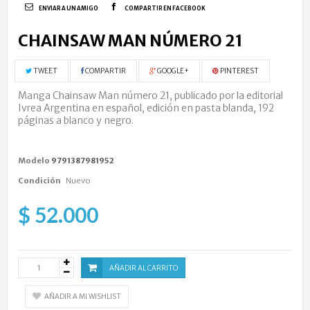
ENVIAR A UN AMIGO
COMPARTIR EN FACEBOOK
CHAINSAW MAN NÚMERO 21
TWEET
COMPARTIR
GOOGLE+
PINTEREST
Manga Chainsaw Man número 21, publicado por la editorial
Ivrea Argentina en español, edición en pasta blanda, 192
páginas a blanco y negro.
Modelo
9791387981952
Condición
Nuevo
$ 52.000
AÑADIR AL CARRITO
AÑADIR A MI WISHLIST