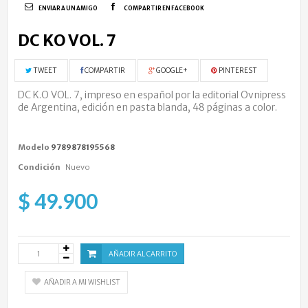
ENVIAR A UN AMIGO
COMPARTIR EN FACEBOOK
DC KO VOL. 7
TWEET
COMPARTIR
GOOGLE+
PINTEREST
DC K.O VOL. 7,
impreso en español por la editorial Ovnipress
de Argentina, edición en pasta blanda, 48 páginas a color.
Modelo
9789878195568
Condición
Nuevo
$ 49.900
AÑADIR AL CARRITO
AÑADIR A MI WISHLIST