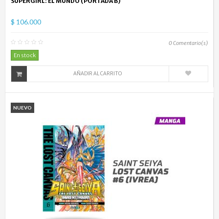
SUPERGIRL: EL MUNDO (PORTADA B)
$ 106.000
0
Comentario(s)
En stock
AÑADIR AL CARRITO
NUEVO