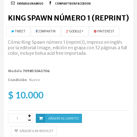
ENVIAR A UN AMIGO
COMPARTIR EN FACEBOOK
KING SPAWN NÚMERO 1 (REPRINT)
TWEET
COMPARTIR
GOOGLE+
PINTEREST
Cómic King Spawn número 1 (reprint)), impreso en inglés
por la editorial Image, edición en grapa con 32 páginas a full
color, incluye bolsa acid free importada.
Modelo
709853043706
Condición
Nuevo
$ 10.000
AÑADIR AL CARRITO
AÑADIR A MI WISHLIST