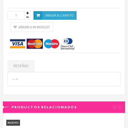
AÑADIR AL CARRITO
AÑADIR A MI WISHLIST
RESEÑAS
-->
PRODUCTOS RELACIONADOS
‹
›
NUEVO