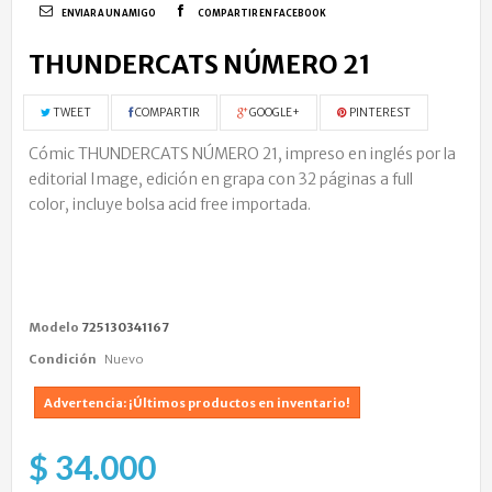
ENVIAR A UN AMIGO
COMPARTIR EN FACEBOOK
THUNDERCATS NÚMERO 21
TWEET
COMPARTIR
GOOGLE+
PINTEREST
Cómic THUNDERCATS NÚMERO 21, impreso en inglés por la
editorial Image, edición en grapa con 32 páginas a full
color, incluye bolsa acid free importada.
Modelo
725130341167
Condición
Nuevo
Advertencia: ¡Últimos productos en inventario!
$ 34.000