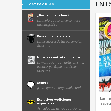
EN 
CATEGORÍAS
¿Buscando qué leer?
Los mejores títulos de comics y
novela gráfica
Buscar por personaje
Los productos de tus personajes
favoritos
Noticias y entretenimiento
Lo más reciente en noticias, cine,
eventos y más, de tus héroes
favoritos.
Manga
¡Los mejores mangas del mundo!
Las me
Exclusivos y ediciones
especi
especiales
Artículos exclusivos y ediciones