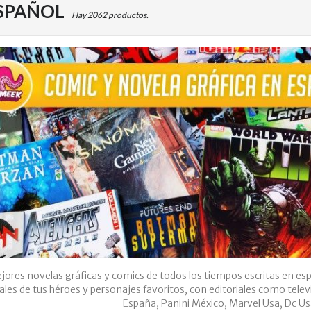
ESPAÑOL
Hay 2062 productos.
jores novelas gráficas y comics de todos los tiempos escritas en es
ales de tus héroes y personajes favoritos, con editoriales como telev
España, Panini México, Marvel Usa, Dc U