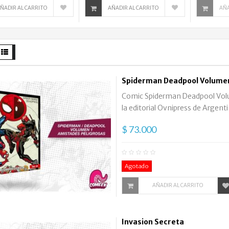
ÑADIR AL CARRITO
AÑADIR AL CARRITO
AÑA
Spiderman Deadpool Volumen 
Comic Spiderman Deadpool Volu
la editorial Ovnipress de Argenti
$ 73.000
Agotado
AÑADIR AL CARRITO
Invasion Secreta