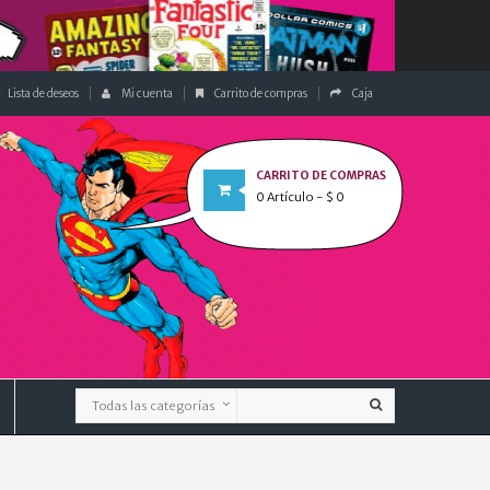
Lista de deseos
Mi cuenta
Carrito de compras
Caja
CARRITO DE COMPRAS
0
Artículo
- $ 0