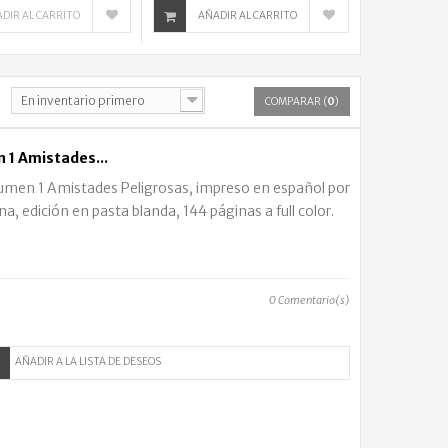
DIR AL CARRITO
AÑADIR AL CARRITO
En inventario primero
COMPARAR (
0
)
1 Amistades...
men 1 Amistades Peligrosas, impreso en español por
na, edición en pasta blanda, 144 páginas a full color.
0
Comentario(s)
AÑADIR A LA LISTA DE DESEOS