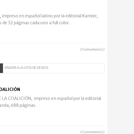
preso en español latino por la editorial Kamite,
de 32 páginas cada uno a full color.
0
Comentario(s)
AÑADIR A LA LISTA DE DESEOS
COALICIÓN
LA COALICIÓN, impreso en español por la editorial
anda, 688 páginas.
0
Comentario(s)