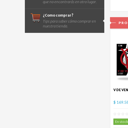
que no encontrarás en otro lugar.
¿Como comprar?
Tips para saber cómo comprar en
PRO
nuestra tienda.
V DE VE
$ 169.5
En stock