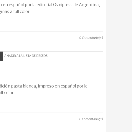
 en español por la editorial Ovnipress de Argentina,
nas a full color.
0
Comentario(s)
AÑADIR A LA LISTA DE DESEOS
ición pasta blanda, impreso en español por la
l color.
0
Comentario(s)