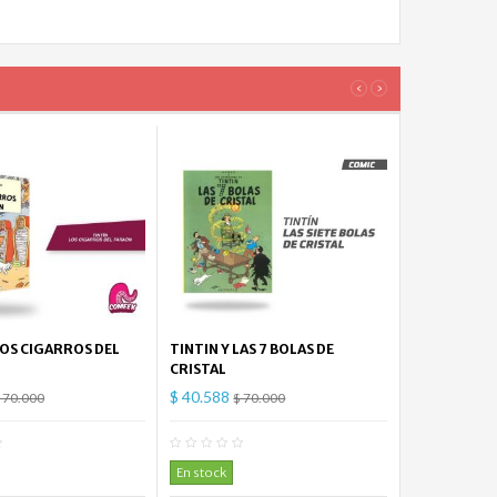
‹
›
LOS CIGARROS DEL
TINTIN Y LAS 7 BOLAS DE
CRISTAL
$ 40.588
 70.000
$ 70.000
0
Comentario(s)
0
Comentario(s)
En stock