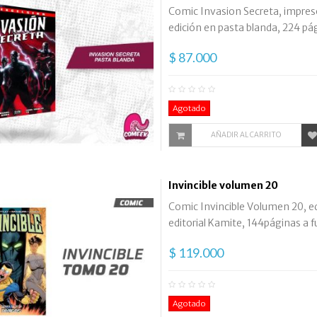
Comic Invasion Secreta, impreso
edición en pasta blanda, 224 pági
$ 87.000
Agotado
AÑADIR AL CARRITO
Invincible volumen 20
Comic Invincible Volumen 20, ed
editorial Kamite, 144páginas a ful
$ 119.000
Agotado