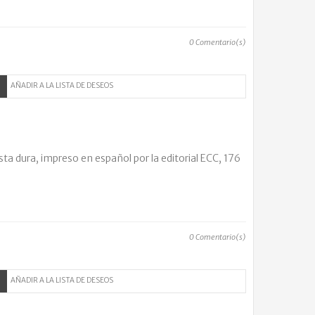
0
Comentario(s)
AÑADIR A LA LISTA DE DESEOS
ta dura, impreso en español por la editorial ECC, 176
0
Comentario(s)
AÑADIR A LA LISTA DE DESEOS