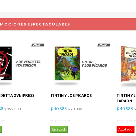
MOCIONES ESPECTACULARES
NDETTA OVNIPRESS
TINTIN Y LOS PICAROS
TINTIN Y 
FARAON
88
$ 40.588
$ 40.588
$ 199.000
$ 70.000
$
0
Comentario(s)
0
Comentario(s)
En stock
Agotado