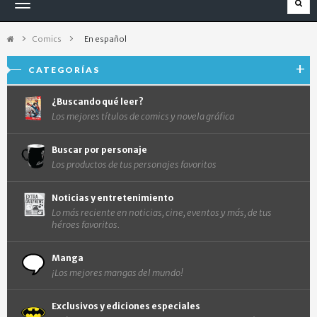
Navegación
Toggle
Comics
>
En español
CATEGORÍAS
¿Buscando qué leer?
Los mejores títulos de comics y novela gráfica
Buscar por personaje
Los productos de tus personajes favoritos
Noticias y entretenimiento
Lo más reciente en noticias, cine, eventos y más, de tus
héroes favoritos.
Manga
¡Los mejores mangas del mundo!
Exclusivos y ediciones especiales