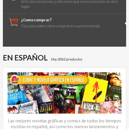
Artículos exclusivos y ediciones que no encontrarás en otro
lugar.
¿Como comprar?
Tips para saber cómo comprar en nuestra tienda.
EN ESPAÑOL
Hay 2062 productos.
Las mejores novelas gráficas y comics de todos los tiempos
escritas en español, así como los nuevos lanzamientos y