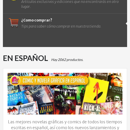
Artículos exclusivos y ediciones que no encontrarás en otro
lugar.
¿Como comprar?
Tips para saber cómo comprar en nuestra tienda.
EN ESPAÑOL
Hay 2062 productos.
Las mejores novelas gráficas y comics de todos los tiempos
escritas en español, así como los nuevos lanzamientos y