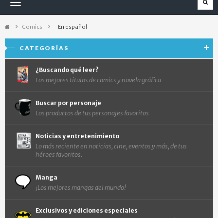
Navegación
Toggle
Comics
>
En español
CATEGORÍAS
¿Buscando qué leer?
Los mejores títulos de comics y novela gráfica
Buscar por personaje
Los productos de tus personajes favoritos
Noticias y entretenimiento
Lo más reciente en noticias, cine, eventos y más, de tus
héroes favoritos.
Manga
¡Los mejores mangas del mundo!
Exclusivos y ediciones especiales