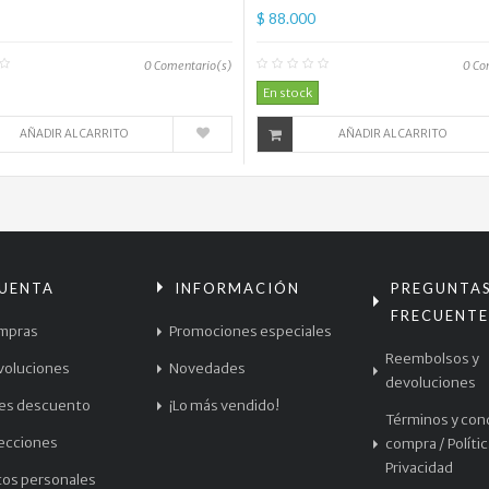
$ 88.000
0
Comentario(s)
0
Co
En stock
AÑADIR AL CARRITO
AÑADIR AL CARRITO
CUENTA
INFORMACIÓN
PREGUNTA
FRECUENTE
mpras
Promociones especiales
Reembolsos y
voluciones
Novedades
devoluciones
les descuento
¡Lo más vendido!
Términos y con
recciones
compra / Políti
Privacidad
tos personales