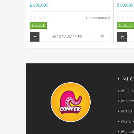
$ 106.000
$ 88.000
0
Comentario(s)
En stock
En stock
AÑADIR AL CARRITO
MI 
Mis co
Mis de
Mis va
Mis di
Mis da