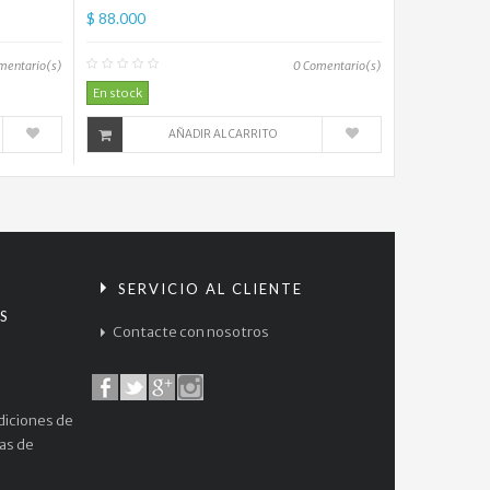
$ 88.000
My
Hero...
mentario(s)
0
Comentario(s)
$
En stock
38.000
AÑADIR AL CARRITO
S
SERVICIO AL CLIENTE
S
Contacte con nosotros
diciones de
cas de