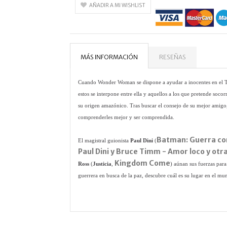
AÑADIR A MI WISHLIST
MÁS INFORMACIÓN
RESEÑAS
Cuando Wonder Woman se dispone a ayudar a inocentes en el Ter
estos se interpone entre ella y aquellos a los que pretende soco
su origen amazónico. Tras buscar el consejo de su mejor amigo,
comprenderles mejor y ser comprendida.
Batman: Guerra con
El magistral guionista
Paul Dini
(
Paul Dini y Bruce Timm - Amor loco y otra
Kingdom Come
Ross
(
Justicia
,
) aúnan sus fuerzas par
guerrera en busca de la paz, descubre cuál es su lugar en el mu