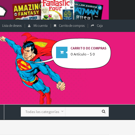
Lista de deseos
Mi cuenta
Carrito de compras
Caja
CARRITO DE COMPRAS
0
Artículo
- $ 0