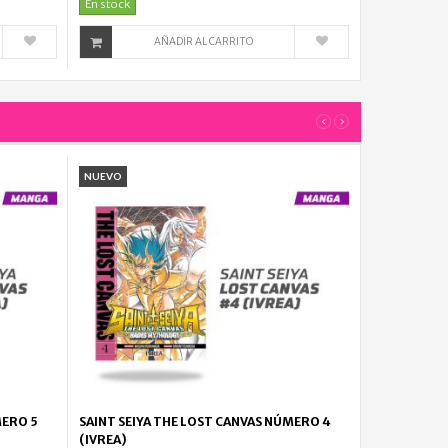
En stock
130.000
AÑADIR AL CARRITO
My
Hero...
$
38.000
‹
›
My
Hero...
NUEVO
$
38.000
My
Hero...
$
38.000
My
Hero...
$
MERO 5
SAINT SEIYA THE LOST CANVAS NÚMERO 4
38.000
(IVREA)