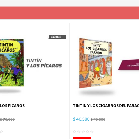
 LOS PICAROS
TINTIN Y LOS CIGARROS DEL FARA
$ 40.588
$ 70.000
$ 70.000
0
Comentario(s)
0
Co