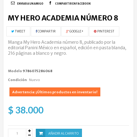
ENVIAR A UN AMIGO
COMPARTIR EN FACEBOOK
MY HERO ACADEMIA NÚMERO 8
TWEET
COMPARTIR
GOOGLE+
PINTEREST
Manga My Hero Academia número 8, publicado por la
editorial Panini México en español, edición en pasta blanda,
216 páginas a blanco y negro.
Modelo
9786075286068
Condición
Nuevo
Advertencia: ¡Últimos productos en inventario!
$ 38.000
AÑADIR AL CARRITO