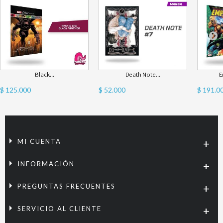
Black...
Death Note...
E
$ 125.000
$ 52.000
$ 191.0
MI CUENTA
INFORMACIÓN
PREGUNTAS FRECUENTES
SERVICIO AL CLIENTE