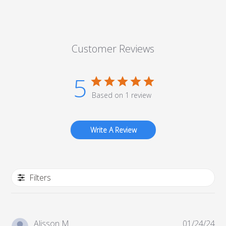
Customer Reviews
5
Based on 1 review
Write A Review
Filters
Pub
Alisson M.
01/24/24