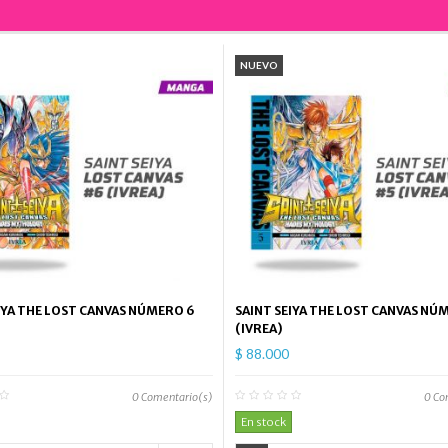
NUEVO
IYA THE LOST CANVAS NÚMERO 6
SAINT SEIYA THE LOST CANVAS NÚ
(IVREA)
$ 88.000
0
Comentario(s)
0
Co
En stock