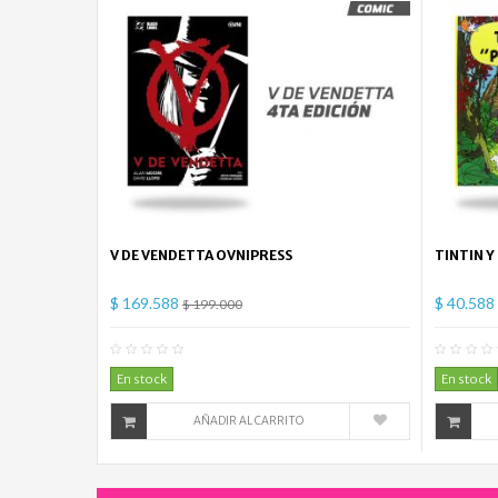
V DE VENDETTA OVNIPRESS
TINTIN Y
$ 169.588
$ 40.588
$ 199.000
0
Comentario(s)
En stock
En stock
AÑADIR AL CARRITO