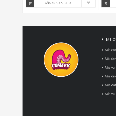
AÑADIR AL CARRITO
MI 
Mis co
Mis de
Mis va
Mis di
Mis da
Mis va