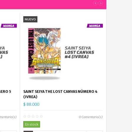
$
‹
›
61.000
Little
NUEVO
Witch...
$
61.000
Vagabond...
$
45.900
Somos...
$
52.000
MERO 5
SAINT SEIYA THE LOST CANVAS NÚMERO 4
(IVREA)
Sakura
$ 88.000
Card...
$
mentario(s)
0
Comentario(s)
99.000
En stock
Oyasumi...