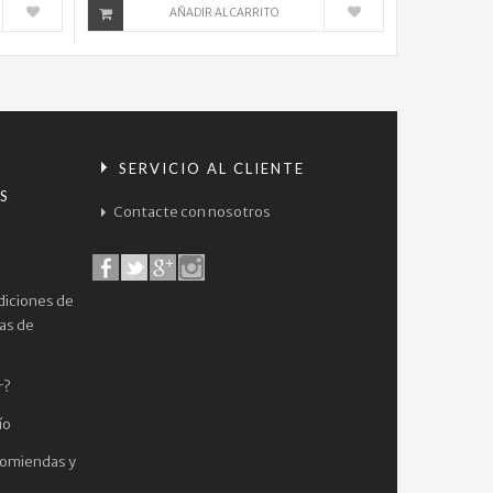
AÑADIR AL CARRITO
$
61.000
Your
Name...
$
61.000
S
SERVICIO AL CLIENTE
S
Neon
Contacte con nosotros
Genesis...
$
38.000
diciones de
Magi
cas de
The...
$
r?
38.000
ío
comiendas y