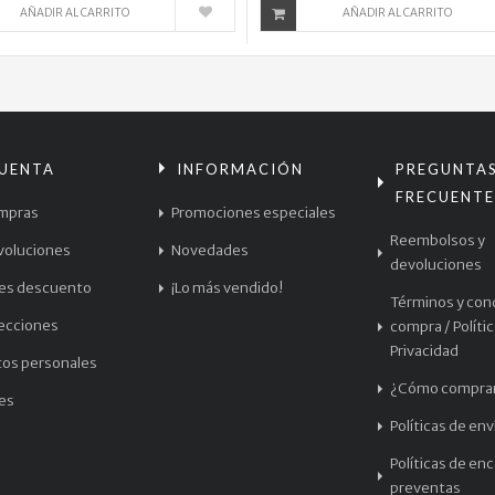
AÑADIR AL CARRITO
AÑADIR AL CARRITO
CUENTA
INFORMACIÓN
PREGUNTA
FRECUENTE
mpras
Promociones especiales
Reembolsos y
voluciones
Novedades
devoluciones
les descuento
¡Lo más vendido!
Términos y con
recciones
compra / Políti
Privacidad
tos personales
¿Cómo compra
les
Políticas de env
Políticas de en
preventas