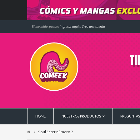
Bienvenido, puedes
Ingresar aquí
o
Crea una cuenta
HOME
NUESTROS PRODUCTOS
PREGUNTAS
Soul Eater número 2