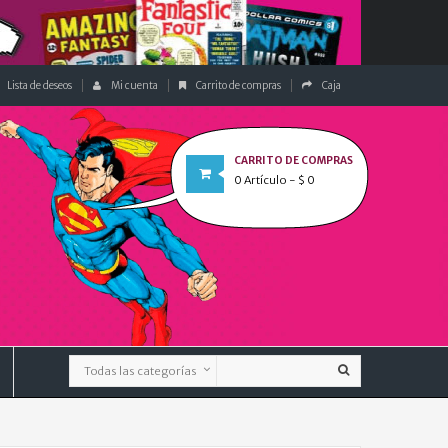
Lista de deseos
Mi cuenta
Carrito de compras
Caja
CARRITO DE COMPRAS
0
Artículo
- $ 0