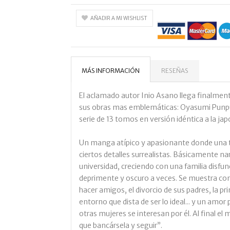
AÑADIR A MI WISHLIST
MÁS INFORMACIÓN
RESEÑAS
El aclamado autor Inio Asano llega finalment
sus obras mas emblemáticas: Oyasumi Punp
serie de 13 tomos en versión idéntica a la j
Un manga atípico y apasionante donde una 
ciertos detalles surrealistas. Básicamente na
universidad, creciendo con una familia disfu
deprimente y oscuro a veces. Se muestra como 
hacer amigos, el divorcio de sus padres, la p
entorno que dista de ser lo ideal... y un amor
otras mujeres se interesan por él. Al final el 
que bancársela y seguir”.