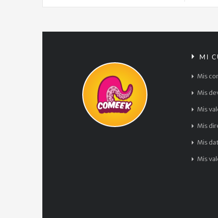
MI 
Mis co
Mis de
Mis va
Mis di
Mis da
Mis va