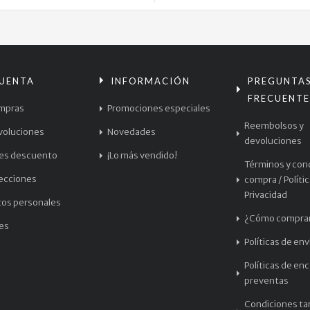
CUENTA
INFORMACIÓN
PREGUNTA
FRECUENTE
mpras
Promociones especiales
Reembolsos y
voluciones
Novedades
devoluciones
les descuento
¡Lo más vendido!
Términos y con
recciones
compra / Políti
Privacidad
tos personales
¿Cómo compra
les
Políticas de env
Políticas de en
preventas
Condiciones tar