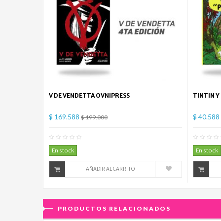
V DE VENDETTA OVNIPRESS
TINTIN Y
$ 169.588
$ 40.588
$ 199.000
0
Comentario(s)
En stock
En stock
AÑADIR AL CARRITO
PRODUCTOS RELACIONADOS