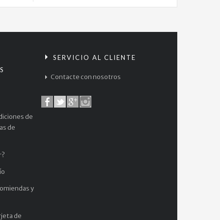
Force...
$
36.000
Sakura
Card...
S
SERVICIO AL CLIENTE
S
$
Contacte con nosotros
99.000
Sakura
Card...
diciones de
$
cas de
99.000
Vagabond...
r?
$
ío
45.900
comiendas y
jeta de