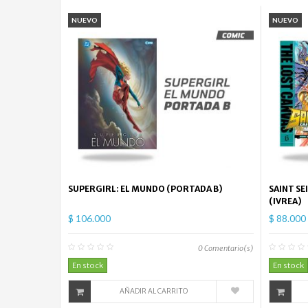
NUEVO
NUEVO
SUPERGIRL: EL MUNDO (PORTADA B)
SAINT SE
(IVREA)
$ 106.000
$ 88.000
0
Comentario(s)
En stock
En stock
AÑADIR AL CARRITO