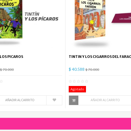
 LOS PICAROS
TINTIN Y LOS CIGARROS DEL FARA
$ 40.588
$ 70.000
$ 70.000
0
Comentario(s)
0
Co
Agotado
AÑADIR AL CARRITO
AÑADIR AL CARRITO