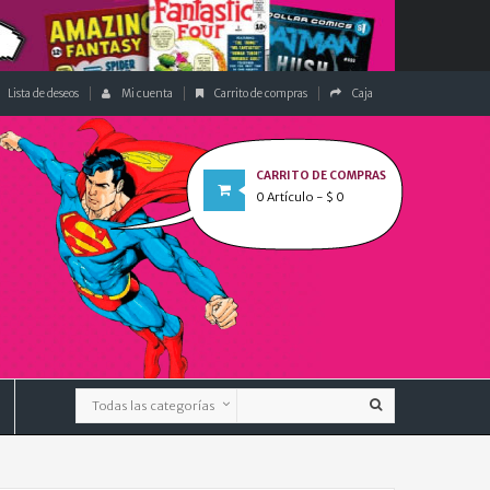
Lista de deseos
Mi cuenta
Carrito de compras
Caja
CARRITO DE COMPRAS
0
Artículo
- $ 0