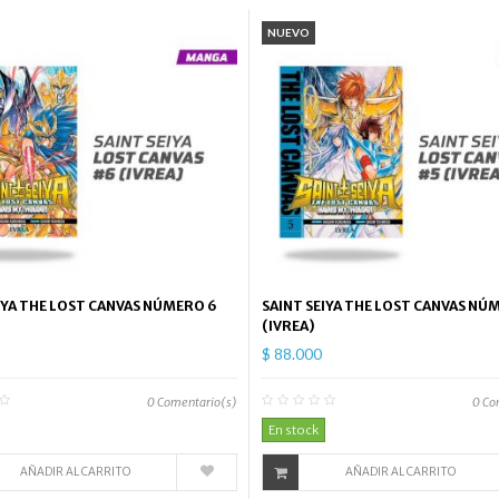
NUEVO
IYA THE LOST CANVAS NÚMERO 6
SAINT SEIYA THE LOST CANVAS NÚ
(IVREA)
$ 88.000
0
Comentario(s)
0
Co
En stock
AÑADIR AL CARRITO
AÑADIR AL CARRITO