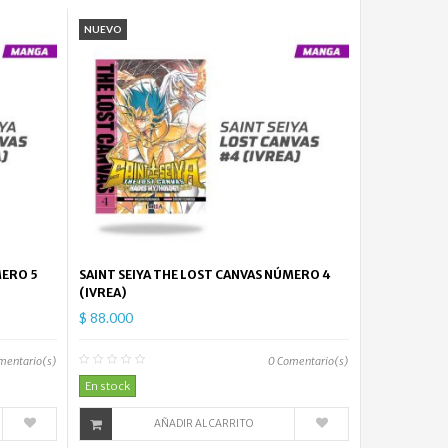
Little
NUEVO
Witch...
$
61.000
Soul
Eater...
$
43.000
Magi
The...
MERO 5
SAINT SEIYA THE LOST CANVAS NÚMERO 4
$
(IVREA)
38.000
$ 88.000
Gunnm
Battle...
mentario(s)
0
Comentario(s)
$
En stock
61.000
AÑADIR AL CARRITO
Fire