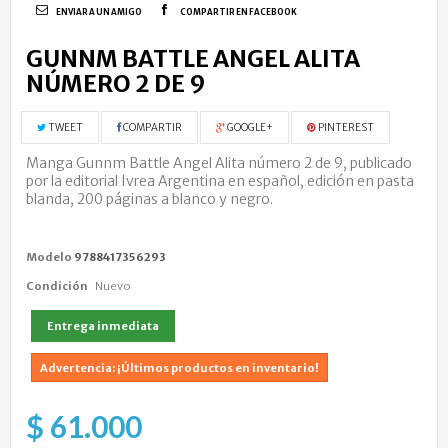
ENVIAR A UN AMIGO
COMPARTIR EN FACEBOOK
GUNNM BATTLE ANGEL ALITA
NÚMERO 2 DE 9
TWEET
COMPARTIR
GOOGLE+
PINTEREST
Manga Gunnm Battle Angel Alita número 2 de 9, publicado
por la editorial Ivrea Argentina en español, edición en pasta
blanda, 200 páginas a blanco y negro.
Modelo
9788417356293
Condición
Nuevo
Entrega inmediata
Advertencia: ¡Últimos productos en inventario!
$ 61.000