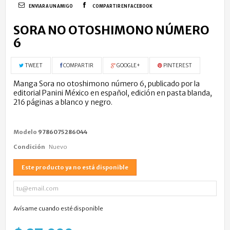
ENVIAR A UN AMIGO
COMPARTIR EN FACEBOOK
SORA NO OTOSHIMONO NÚMERO
6
TWEET
COMPARTIR
GOOGLE+
PINTEREST
Manga Sora no otoshimono número 6, publicado por la
editorial Panini México en español, edición en pasta blanda,
216 páginas a blanco y negro.
Modelo
9786075286044
Condición
Nuevo
Este producto ya no está disponible
Avísame cuando esté disponible