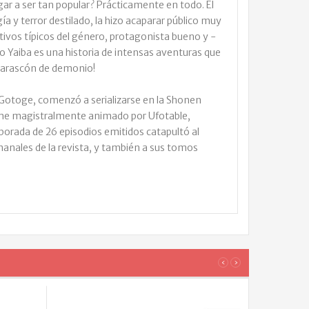
ar a ser tan popular? Prácticamente en todo. El
ía y terror destilado, la hizo acaparar público muy
itivos típicos del género, protagonista bueno y -
 Yaiba es una historia de intensas aventuras que
l tarascón de demonio!
Gotoge, comenzó a serializarse en la Shonen
ime magistralmente animado por Ufotable,
porada de 26 episodios emitidos catapultó al
nales de la revista, y también a sus tomos
LOS
‹
›
CLIENT