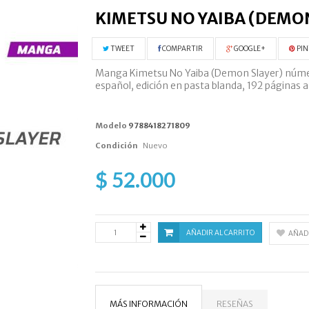
KIMETSU NO YAIBA (DEMO
TWEET
COMPARTIR
GOOGLE+
PIN
Manga Kimetsu No Yaiba (Demon Slayer) número 
español, edición en pasta blanda, 192 páginas a
Modelo
9788418271809
Condición
Nuevo
$ 52.000
AÑADIR AL CARRITO
AÑADI
MÁS INFORMACIÓN
RESEÑAS