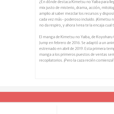
¿En dónde destaca Kimetsu no Yaiba para lleg
mix justo de misterio, drama, acción, mitolog
amplio al saber mezclar los recursos y dispos
cada vez más- poderoso incluido. ¡Kimetsu no
no da respiro, y ahora Ivrea te la encaja cua
El manga de Kimetsu no Yaiba, de Koyoharu 
Jump en febrero de 2016. Se adaptó a un an
estrenado en abril de 2019. Esta primera tem
manga a los primeros puestos de ventas sema
recopilatorios. ¡Pero la caza recién comienza!