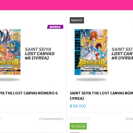
NUEVO
IYA THE LOST CANVAS NÚMERO 6
SAINT SEIYA THE LOST CANVAS NÚ
(IVREA)
$ 88.000
0
Comentario(s)
0
Co
En stock