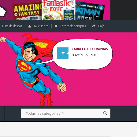
Lista de deseos
Mi cuenta
Carrito de compras
Caja
CARRITO DE COMPRAS
0
Artículo
- $ 0