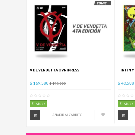
V DE VENDETTA OVNIPRESS
TINTIN Y
$ 169.588
$ 40.588
$ 199.000
0
Comentario(s)
En stock
En stock
AÑADIR AL CARRITO