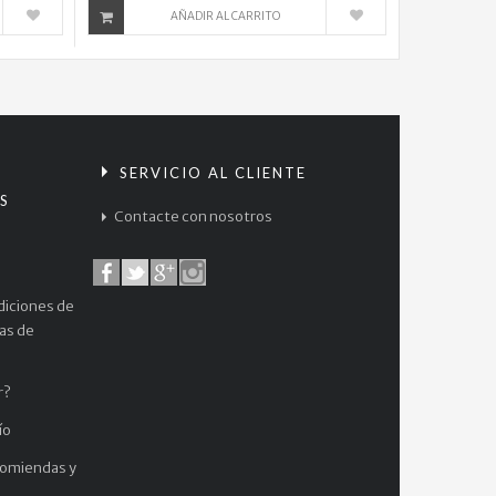
AÑADIR AL CARRITO
Thanos...
$
110.000
Dragon
Ball...
S
SERVICIO AL CLIENTE
$
S
52.000
Contacte con nosotros
One
Piece...
$
diciones de
38.000
cas de
Love
is
r?
War...
ío
$
48.900
comiendas y