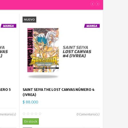
164.000
‹
›
Death
Note...
NUEVO
$
52.000
Kimetsu
No...
$
52.000
Spy
x
Family...
MERO 5
SAINT SEIYA THE LOST CANVAS NÚMERO 4
$
(IVREA)
52.000
$ 88.000
Kimetsu
No...
mentario(s)
0
Comentario(s)
$
En stock
52.000