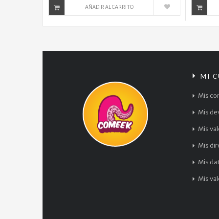
AÑADIR AL CARRITO
MI 
Mis co
Mis de
Mis va
Mis di
Mis da
Mis va