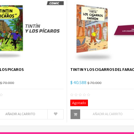
 LOS PICAROS
TINTIN Y LOS CIGARROS DEL FARA
$ 40.588
$ 70.000
$ 70.000
0
Comentario(s)
0
Co
Agotado
AÑADIR AL CARRITO
AÑADIR AL CARRITO