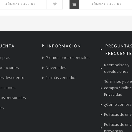
AÑADIR AL CARRITO
AÑADIR AL CARRITO
CUENTA
INFORMACIÓN
PREGUNTA
FRECUENTE
mpras
Promociones especiales
Reembolsos y
voluciones
Novedades
devoluciones
les descuento
¡Lo más vendido!
Términos y con
recciones
compra / Políti
Privacidad
tos personales
¿Cómo compra
les
Políticas de env
Políticas de en
preventas