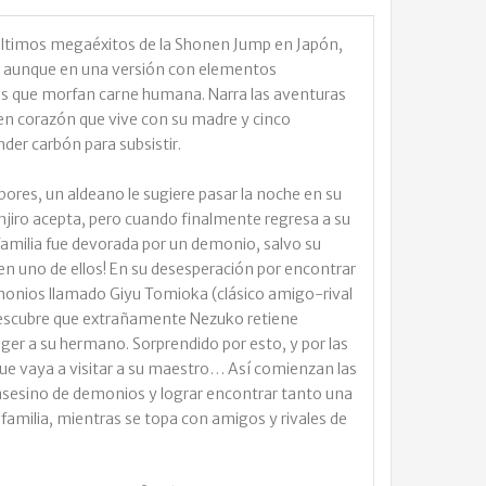
últimos megaéxitos de la Shonen Jump en Japón,
ho, aunque en una versión con elementos
s que morfan carne humana. Narra las aventuras
en corazón que vive con su madre y cinco
er carbón para subsistir.
bores, un aldeano le sugiere pasar la noche en su
anjiro acepta, pero cuando finalmente regresa a su
familia fue devorada por un demonio, salvo su
n uno de ellos! En su desesperación por encontrar
monios llamado Giyu Tomioka (clásico amigo-rival
descubre que extrañamente Nezuko retiene
ger a su hermano. Sorprendido por esto, y por las
 que vaya a visitar a su maestro… Así comienzan las
 asesino de demonios y lograr encontrar tanto una
familia, mientras se topa con amigos y rivales de