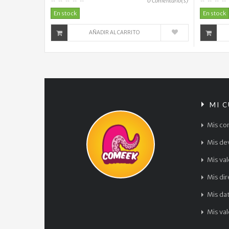
0
Comentario(s)
En stock
En stock
AÑADIR AL CARRITO
MI 
Mis co
Mis de
Mis va
Mis di
Mis da
Mis va