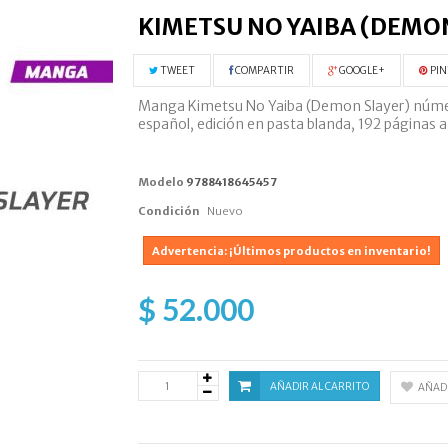
KIMETSU NO YAIBA (DEMO
TWEET
COMPARTIR
GOOGLE+
PIN
Manga Kimetsu No Yaiba (Demon Slayer) número 1
español, edición en pasta blanda, 192 páginas a
Modelo
9788418645457
Condición
Nuevo
Advertencia: ¡Últimos productos en inventario!
$ 52.000
AÑADIR AL CARRITO
AÑADI