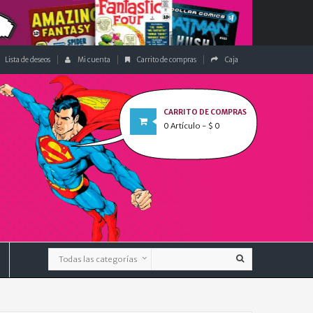
Lista de deseos
Mi cuenta
Carrito de compras
Caja
CARRITO DE COMPRAS
0
Artículo
- $ 0