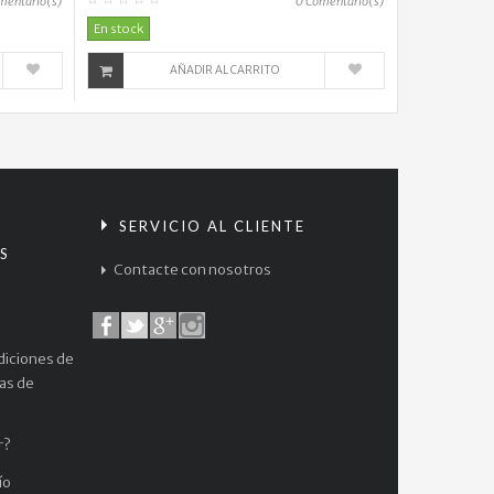
mentario(s)
0
Comentario(s)
$
En stock
38.000
Wonder
AÑADIR AL CARRITO
Woman...
$
164.000
One
Piece...
S
SERVICIO AL CLIENTE
$
S
38.000
Contacte con nosotros
Web
Of
Black...
diciones de
$
cas de
67.000
Dragon
r?
Ball...
ío
$