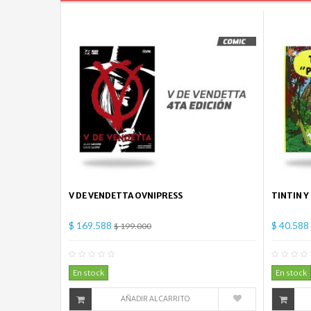
V DE VENDETTA OVNIPRESS
TINTIN Y
$ 169.588
$ 40.588
$ 199.000
0
Comentario(s)
En stock
En stock
AÑADIR AL CARRITO