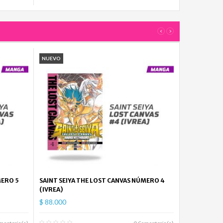
Piece...
$
38.000
‹
›
Kimetsu
No...
NUEVO
$
52.000
Superman...
$
147.000
Spy
x
Family...
$
MERO 5
SAINT SEIYA THE LOST CANVAS NÚMERO 4
52.000
(IVREA)
$ 88.000
My
Hero...