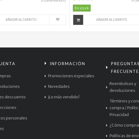
0
Comentario(s)
0
Co
En stock
AÑADIR AL CARRITO
AÑADIR AL CARRITO
CUENTA
INFORMACIÓN
PREGUNTA
FRECUENTE
mpras
Promociones especiales
Reembolsos y
voluciones
Novedades
devoluciones
les descuento
¡Lo más vendido!
Términos y con
recciones
compra / Políti
Privacidad
tos personales
¿Cómo compra
les
Políticas de env