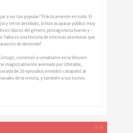
ar a ser tan popular? Prácticamente en todo. El
ía y terror destilado, la hizo acaparar público muy
itivos típicos del género, protagonista bueno y -
 Yaiba es una historia de intensas aventuras que
l tarascón de demonio!
Gotoge, comenzó a serializarse en la Shonen
ime magistralmente animado por Ufotable,
porada de 26 episodios emitidos catapultó al
nales de la revista, y también a sus tomos
LOS
‹
›