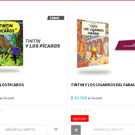
 LOS PICAROS
TINTIN Y LOS CIGARROS DEL FARA
$ 40.588
$ 70.000
$ 70.000
0
Comentario(s)
0
Co
Agotado
AÑADIR AL CARRITO
AÑADIR AL CARRITO