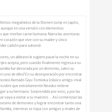
últimos megaéxitos de la Shonen Jump en Japón,
ho, aunque en una versión con elementos
s que morfan carne humana. Narra las aventuras
en corazón que vive con su madre y cinco
er carbón para subsistir.
bores, un aldeano le sugiere pasar la noche en su
anjiro acepta, pero cuando finalmente regresa a su
familia fue devorada por un demonio, salvo su
n uno de ellos! En su desesperación por encontrar
monios llamado Giyu Tomioka (clásico amigo-rival
descubre que extrañamente Nezuko retiene
ger a su hermano. Sorprendido por esto, y por las
 que vaya a visitar a su maestro… Así comienzan las
 asesino de demonios y lograr encontrar tanto una
familia, mientras se topa con amigos y rivales de