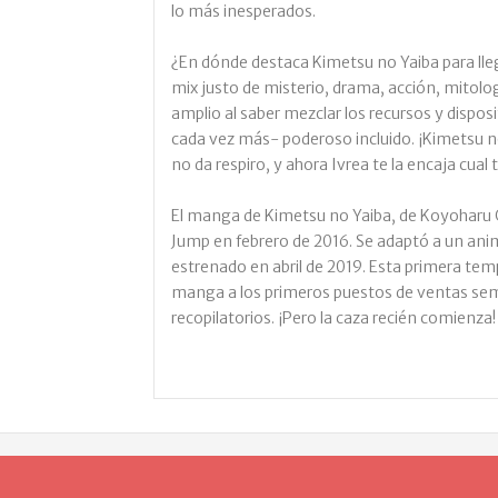
lo más inesperados.
¿En dónde destaca Kimetsu no Yaiba para lleg
mix justo de misterio, drama, acción, mitolog
amplio al saber mezclar los recursos y dispos
cada vez más- poderoso incluido. ¡Kimetsu no
no da respiro, y ahora Ivrea te la encaja cua
El manga de Kimetsu no Yaiba, de Koyoharu 
Jump en febrero de 2016. Se adaptó a un an
estrenado en abril de 2019. Esta primera tem
manga a los primeros puestos de ventas sema
recopilatorios. ¡Pero la caza recién comienza!