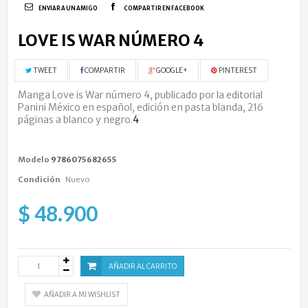
ENVIAR A UN AMIGO
COMPARTIR EN FACEBOOK
LOVE IS WAR NÚMERO 4
TWEET
COMPARTIR
GOOGLE+
PINTEREST
Manga Love is War número 4, publicado por la editorial
Panini México en español, edición en pasta blanda, 216
páginas a blanco y negro.
4
Modelo
9786075682655
Condición
Nuevo
$ 48.900
AÑADIR AL CARRITO
AÑADIR A MI WISHLIST