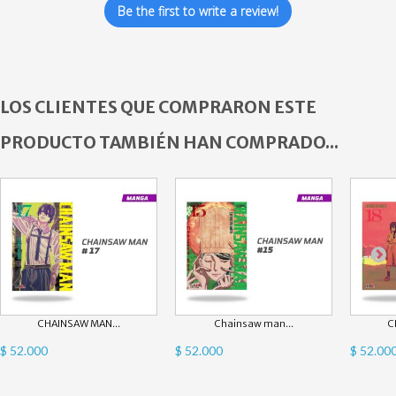
Be the first to write a review!
LOS CLIENTES QUE COMPRARON ESTE
PRODUCTO TAMBIÉN HAN COMPRADO...
CHAINSAW MAN...
Chainsaw man...
C
$ 52.000
$ 52.000
$ 52.00