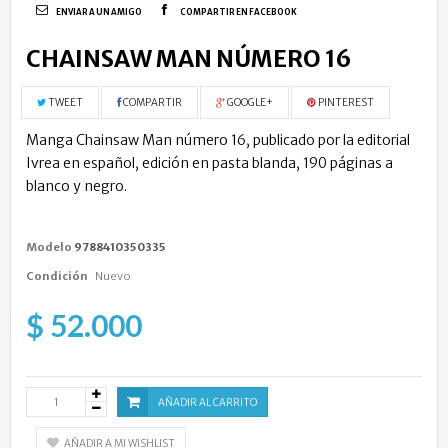
ENVIAR A UN AMIGO
COMPARTIR EN FACEBOOK
CHAINSAW MAN NÚMERO 16
TWEET
COMPARTIR
GOOGLE+
PINTEREST
Manga Chainsaw Man número 16, publicado por la editorial
Ivrea en español, edición en pasta blanda, 190 páginas a
blanco y negro.
Modelo
9788410350335
Condición
Nuevo
$ 52.000
AÑADIR AL CARRITO
AÑADIR A MI WISHLIST