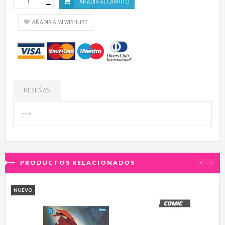
AÑADIR AL CARRITO
AÑADIR A MI WISHLIST
RESEÑAS
-->
PRODUCTOS RELACIONADOS
‹
›
NUEVO