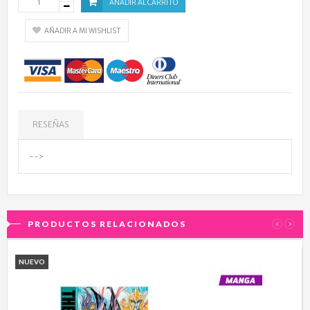
AÑADIR AL CARRITO
AÑADIR A MI WISHLIST
RESEÑAS
-->
PRODUCTOS RELACIONADOS
‹
›
NUEVO