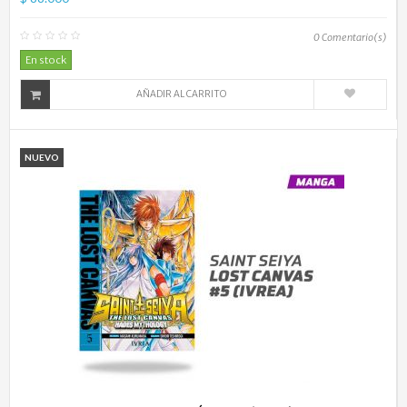
0
Comentario(s)
En stock
AÑADIR AL CARRITO
NUEVO