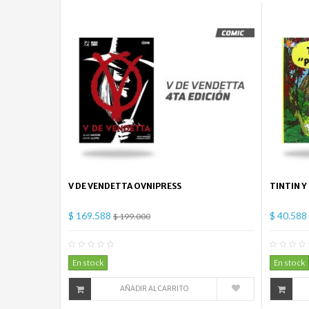
V DE VENDETTA OVNIPRESS
TINTIN Y
$ 169.588
$ 40.588
$ 199.000
0
Comentario(s)
En stock
En stock
AÑADIR AL CARRITO