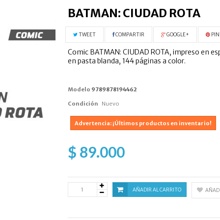
BATMAN: CIUDAD ROTA
TWEET
COMPARTIR
GOOGLE+
PIN
Comic BATMAN: CIUDAD ROTA, impreso en españo
en pasta blanda, 144 páginas a color.
Modelo
9789878194462
Condición
Nuevo
Advertencia: ¡Últimos productos en inventario!
$ 89.000
AÑADIR AL CARRITO
AÑADI