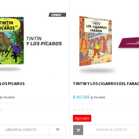
 LOS PICAROS
TINTIN Y LOS CIGARROS DEL FARA
$ 40.588
$ 70.000
$ 70.000
0
Comentario(s)
0
Co
Agotado
AÑADIR AL CARRITO
AÑADIR AL CARRITO