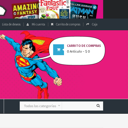
Lista de deseos
Mi cuenta
Carrito de compras
Caja
CARRITO DE COMPRAS
0
Artículo
- $ 0