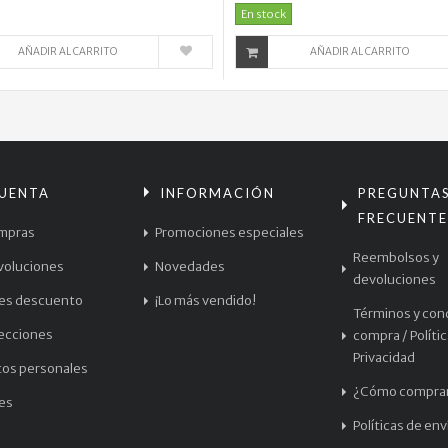
En stock
AÑADIR AL CARRITO
AÑADIR AL CARRITO
CUENTA
INFORMACIÓN
PREGUNTA
FRECUENTE
mpras
Promociones especiales
Reembolsos y
voluciones
Novedades
devoluciones
les descuento
¡Lo más vendido!
Términos y con
recciones
compra / Políti
Privacidad
tos personales
¿Cómo compra
les
Políticas de env