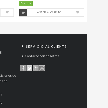
En stock
AÑADIR AL CARRITO
S
SERVICIO AL CLIENTE
S
Contacte con nosotros
diciones de
cas de
r?
ío