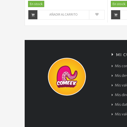
En stock
En stock
AÑADIR AL CARRITO
MI 
Mis co
Mis de
Mis va
Mis di
Mis da
Mis va