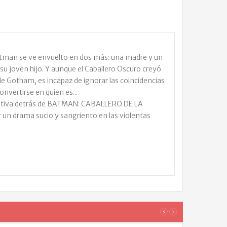
Batman se ve envuelto en dos más: una madre y un
 su joven hijo. Y aunque el Caballero Oscuro creyó
 de Gotham, es incapaz de ignorar las coincidencias
onvertirse en quien es...
creativa detrás de BATMAN: CABALLERO DE LA
un drama sucio y sangriento en las violentas
LOS
‹
›