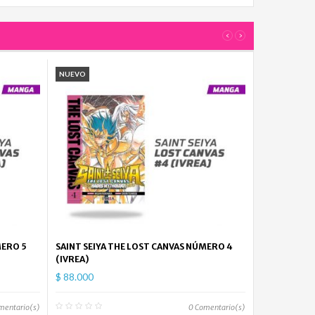
$
52.000
‹
›
NUEVO
MERO 5
SAINT SEIYA THE LOST CANVAS NÚMERO 4
(IVREA)
$ 88.000
mentario(s)
0
Comentario(s)