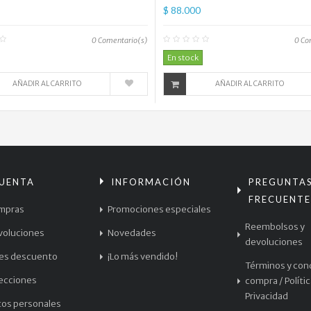
$ 88.000
0
Comentario(s)
0
Co
En stock
AÑADIR AL CARRITO
AÑADIR AL CARRITO
CUENTA
INFORMACIÓN
PREGUNTA
FRECUENTE
mpras
Promociones especiales
Reembolsos y
voluciones
Novedades
devoluciones
les descuento
¡Lo más vendido!
Términos y con
recciones
compra / Políti
Privacidad
tos personales