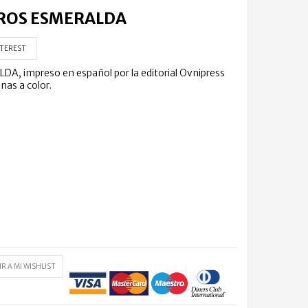
EROS ESMERALDA
TEREST
 impreso en español por la editorial Ovnipress
nas a color.
R A MI WISHLIST