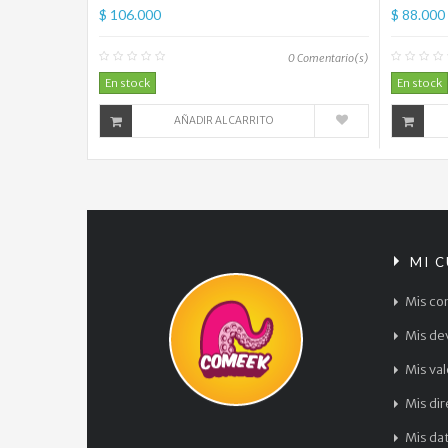
$ 106.000
$ 88.000
0
Comentario(s)
En stock
En stock
AÑADIR AL CARRITO
MI 
Mis co
Mis de
Mis va
Mis di
Mis da