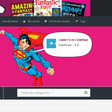
Lista de deseos
Mi cuenta
Carrito de compras
Caja
CARRITO DE COMPRAS
0
Artículo
- $ 0