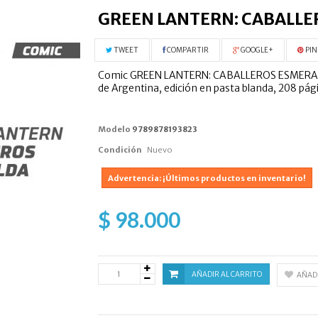
GREEN LANTERN: CABALL
TWEET
COMPARTIR
GOOGLE+
PIN
Comic GREEN LANTERN: CABALLEROS ESMERALDA,
de Argentina, edición en pasta blanda, 208 pági
Modelo
9789878193823
Condición
Nuevo
Advertencia: ¡Últimos productos en inventario!
$ 98.000
AÑADIR AL CARRITO
AÑADI