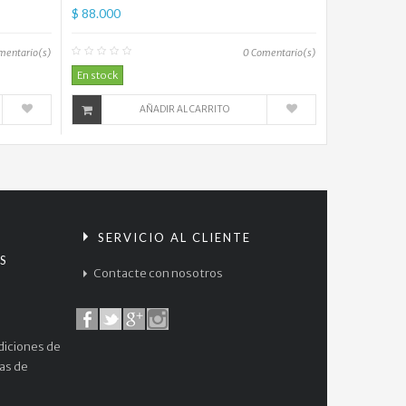
$ 88.000
mentario(s)
0
Comentario(s)
En stock
AÑADIR AL CARRITO
S
SERVICIO AL CLIENTE
S
Contacte con nosotros
diciones de
cas de