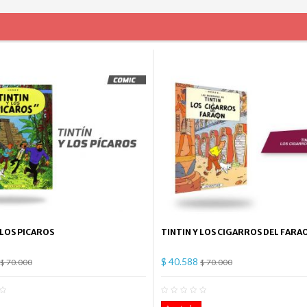
 LOS PICAROS
TINTIN Y LOS CIGARROS DEL FARA
$ 40.588
$ 70.000
$ 70.000
0
Comentario(s)
0
Co