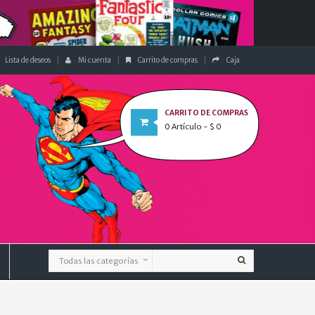
Lista de deseos
Mi cuenta
Carrito de compras
Caja
CARRITO DE COMPRAS
0
Artículo
- $ 0