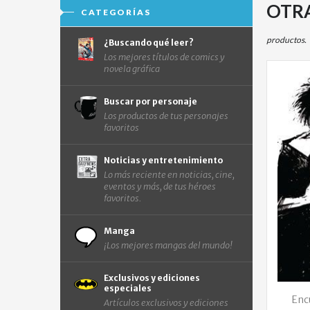
OTRA
CATEGORÍAS
productos.
¿Buscando qué leer?
Los mejores títulos de comics y
novela gráfica
Buscar por personaje
Los productos de tus personajes
favoritos
Noticias y entretenimiento
Lo más reciente en noticias, cine,
eventos y más, de tus héroes
favoritos.
Manga
¡Los mejores mangas del mundo!
Exclusivos y ediciones
especiales
Enc
Artículos exclusivos y ediciones