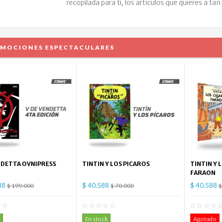
recopilada para ti, los artículos que quieres a tan
MOCIONES ESPECTACULARES
NDETTA OVNIPRESS
TINTIN Y LOS PICAROS
TINTIN Y 
FARAON
88
$ 40.588
$ 40.588
$ 199.000
$ 70.000
$
0
Comentario(s)
0
Comentario(s)
En stock
Agotado