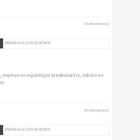
0
Comentario(s)
AÑADIR A LA LISTA DE DESEOS
 impreso en español por la editorial Ecc, edición en
or.
0
Comentario(s)
AÑADIR A LA LISTA DE DESEOS