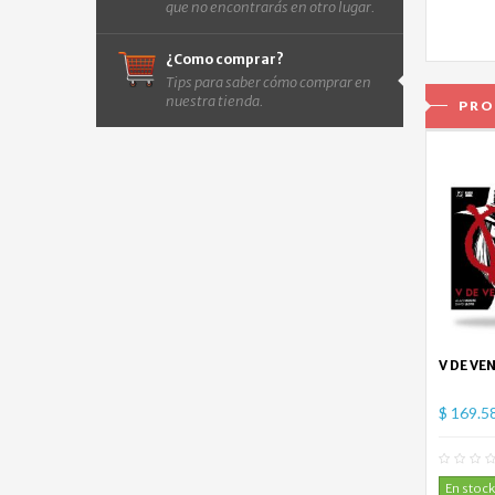
que no encontrarás en otro lugar.
¿Como comprar?
Tips para saber cómo comprar en
nuestra tienda.
PRO
V DE VE
$ 169.5
En stock