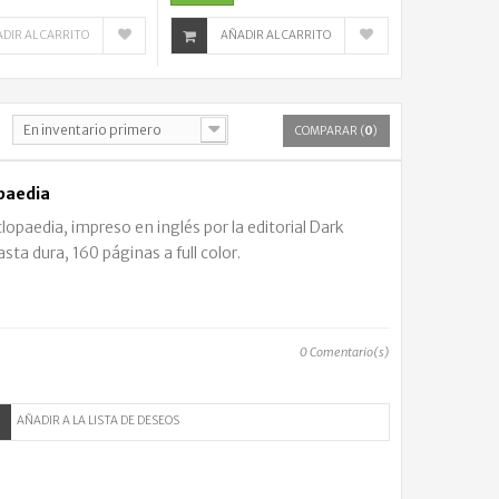
DIR AL CARRITO
AÑADIR AL CARRITO
En inventario primero
COMPARAR (
0
)
paedia
paedia, impreso en inglés por la editorial Dark
sta dura, 160 páginas a full color.
0
Comentario(s)
AÑADIR A LA LISTA DE DESEOS