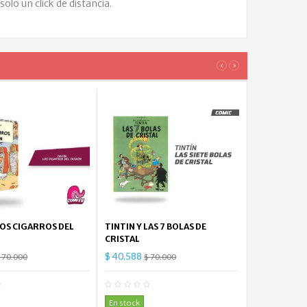
 solo un click de distancia.
‹
›
LOS CIGARROS DEL
TINTIN Y LAS 7 BOLAS DE
CRISTAL
$ 40.588
 70.000
$ 70.000
0
Comentario(s)
0
Comentario(s)
En stock