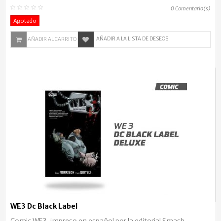
0
Comentario(s)
Agotado
AÑADIR A LA LISTA DE DESEOS
AÑADIR AL CARRITO
WE3 Dc Black Label
Comic WE3, impreso en español por la editorial Smash