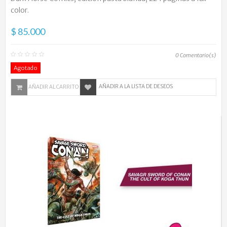
color.
$ 85.000
0
Comentario(s)
Agotado
AÑADIR A LA LISTA DE DESEOS
AÑADIR AL CARRITO