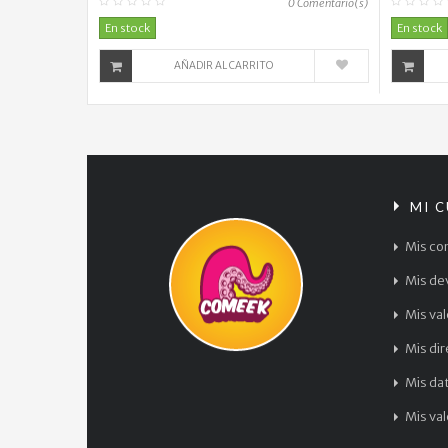
0
Comentario(s)
En stock
En stock
AÑADIR AL CARRITO
MI 
Mis co
Mis de
Mis va
Mis di
Mis da
Mis va