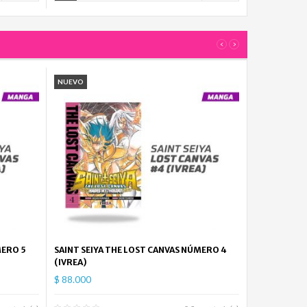
Jujutsu...
$
56.000
‹
›
Zoku
Mamoru...
NUEVO
$
71.000
Jujutsu...
$
56.000
Vinland
Saga...
$
86.000
MERO 5
SAINT SEIYA THE LOST CANVAS NÚMERO 4
(IVREA)
Vinland
$ 88.000
Saga...
$