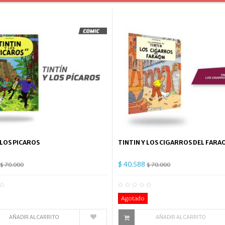
 LOS PICAROS
TINTIN Y LOS CIGARROS DEL FARA
$ 40.588
$ 70.000
$ 70.000
0
Comentario(s)
0
Co
Agotado
AÑADIR AL CARRITO
AÑADIR AL CARRITO