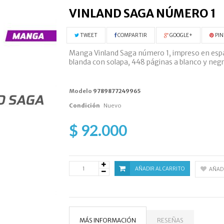
VINLAND SAGA NÚMERO 1
TWEET
COMPARTIR
GOOGLE+
PIN
Manga Vinland Saga número 1, impreso en españo
blanda con solapa, 448 páginas a blanco y neg
Modelo
9789877249965
Condición
Nuevo
$ 92.000
AÑADIR AL CARRITO
AÑADI
MÁS INFORMACIÓN
RESEÑAS