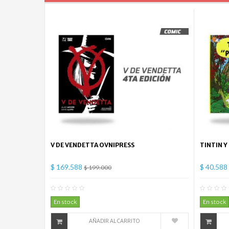
V DE VENDETTA OVNIPRESS
TINTIN Y
$ 169.588
$ 40.588
$ 199.000
0
Comentario(s)
En stock
En stock
AÑADIR AL CARRITO