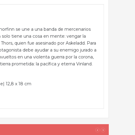
 Thorfinn se une a una banda de mercenarios
 solo tiene una cosa en mente: vengar la
Thors, quien fue asesinado por Askeladd. Para
rotagonista debe ayudar a su enemigo jurado a
nvueltos en una violenta guerra por la corona,
erra prometida: la pacífica y eterna Vinland.
e| 12,8 x 18 cm
LOS
‹
›