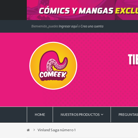
Bienvenido, puedes
Ingresar aquí
o
Crea una cuenta
HOME
NUESTROS PRODUCTOS
PREGUNTAS
Vinland Saga número 1