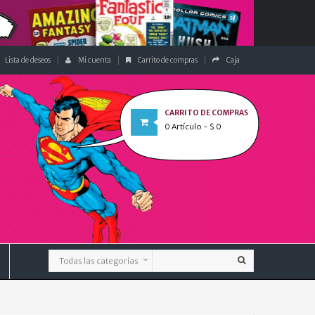
Lista de deseos
Mi cuenta
Carrito de compras
Caja
CARRITO DE COMPRAS
0
Artículo
- $ 0