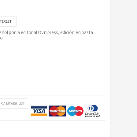
TEREST
l por la editorial Ovnipress, edición en pasta
ro
R A MI WISHLIST