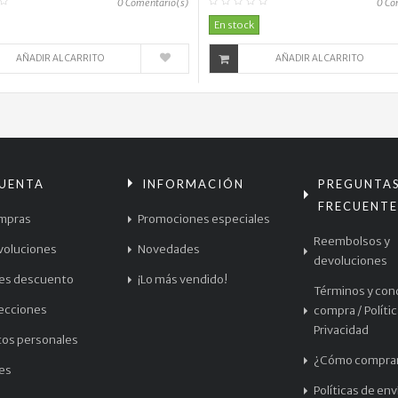
0
Comentario(s)
0
Co
En stock
AÑADIR AL CARRITO
AÑADIR AL CARRITO
CUENTA
INFORMACIÓN
PREGUNTA
FRECUENTE
mpras
Promociones especiales
Reembolsos y
voluciones
Novedades
devoluciones
les descuento
¡Lo más vendido!
Términos y con
recciones
compra / Políti
Privacidad
tos personales
¿Cómo compra
les
Políticas de env