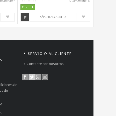
mentario(s)
0
Comentario(s)
86.000
En stock
Jagaaan...
AÑADIR AL CARRITO
$
39.900
Hell's...
$
44.900
S
SERVICIO AL CLIENTE
Jagaaan...
S
Contacte con nosotros
$
39.900
diciones de
cas de
r?
ío