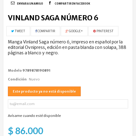
ENVIAR A UN AMIGO
COMPARTIR EN FACEBOOK
VINLAND SAGA NÚMERO 6
TWEET
COMPARTIR
GOOGLE+
PINTEREST
Manga Vinland Saga número 6, impreso en español por la
editorial Ovnipress, edición en pasta blanda con solapa, 388
páginas a blanco y negro.
Modelo
9789878190891
Condición
Nuevo
Este producto ya no está disponible
Avísame cuando esté disponible
$ 86.000