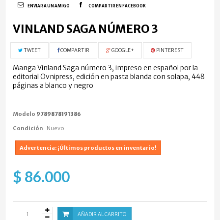
ENVIAR A UN AMIGO
COMPARTIR EN FACEBOOK
VINLAND SAGA NÚMERO 3
TWEET
COMPARTIR
GOOGLE+
PINTEREST
Manga Vinland Saga número 3, impreso en español por la
editorial Ovnipress, edición en pasta blanda con solapa, 448
páginas a blanco y negro
Modelo
9789878191386
Condición
Nuevo
Advertencia: ¡Últimos productos en inventario!
$ 86.000
AÑADIR AL CARRITO