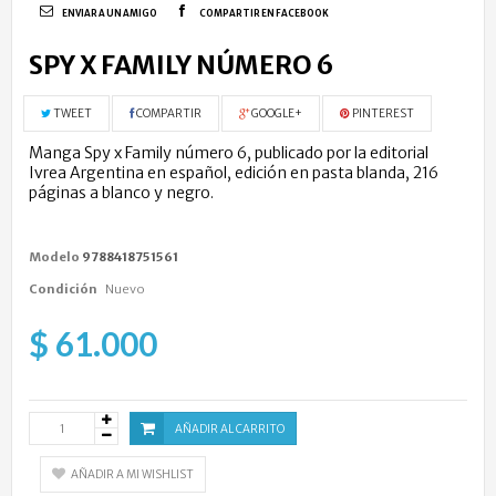
ENVIAR A UN AMIGO
COMPARTIR EN FACEBOOK
SPY X FAMILY NÚMERO 6
TWEET
COMPARTIR
GOOGLE+
PINTEREST
Manga Spy x Family número 6, publicado por la editorial
Ivrea Argentina en español, edición en pasta blanda, 216
páginas a blanco y negro.
Modelo
9788418751561
Condición
Nuevo
$ 61.000
AÑADIR AL CARRITO
AÑADIR A MI WISHLIST