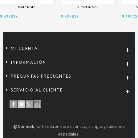
Death Note...
Kimetsu No...
S
$ 52.000
$ 52.000
$ 197.0
MI CUENTA
INFORMACIÓN
PREGUNTAS FRECUENTES
SERVICIO AL CLIENTE
@Comeek
, tu Tienda online de cómics, mangas y ediciones
especiales.