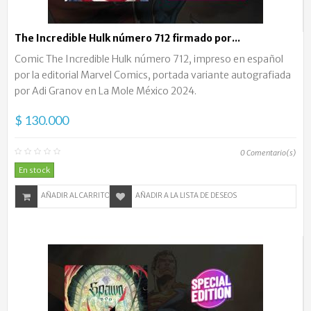
The Incredible Hulk número 712 firmado por...
Comic The Incredible Hulk número 712, impreso en español
por la editorial Marvel Comics, portada variante autografiada
por Adi Granov en La Mole México 2024.
$ 130.000
0
Comentario(s)
En stock
AÑADIR AL CARRITO
AÑADIR A LA LISTA DE DESEOS