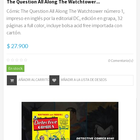
The Question All Along The Watchtower...
Cómic The Question All Along The Watchtower número 1,
impreso en inglés por la editorial DC, edición en grapa, 32
páginas a full color, incluye bolsa acid free importada con
cartón.
$ 27.900
0
Comentario(s)
En stock
AÑADIR AL CARRITO
AÑADIR A LA LISTA DE DESEOS