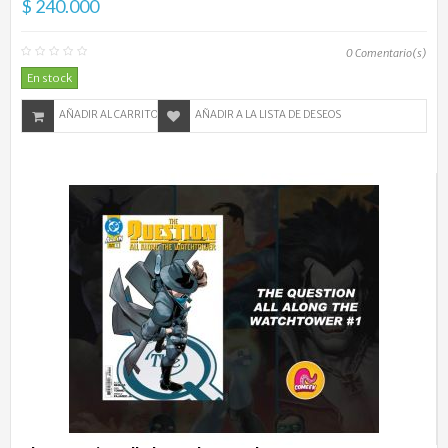
$ 240.000
0
Comentario(s)
En stock
AÑADIR AL CARRITO
AÑADIR A LA LISTA DE DESEOS