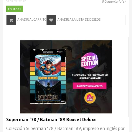
0
Comentario(s)
En stock
AÑADIR AL CARRITO
AÑADIR A LA LISTA DE DESEOS
Superman '78 / Batman '89 Boxset Deluxe
Colección Superman '78 / Batman '89, impreso en inglés por