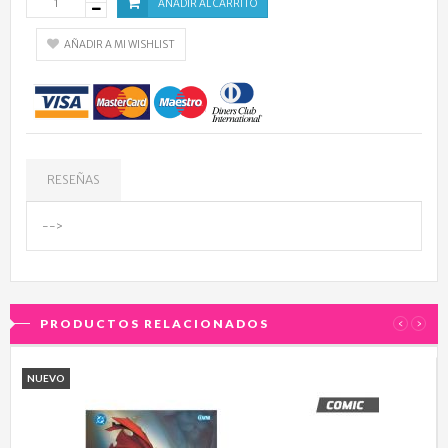
AÑADIR AL CARRITO
AÑADIR A MI WISHLIST
RESEÑAS
-->
PRODUCTOS RELACIONADOS
‹
›
NUEVO